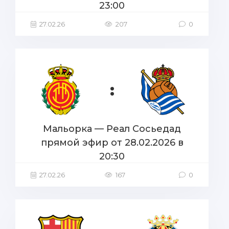
23:00
27.02.26
207
0
:
Мальорка — Реал Сосьедад
прямой эфир от 28.02.2026 в
20:30
27.02.26
167
0