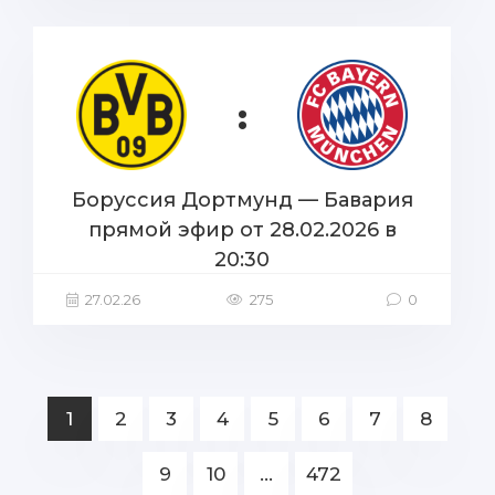
:
Боруссия Дортмунд — Бавария
прямой эфир от 28.02.2026 в
20:30
27.02.26
275
0
1
2
3
4
5
6
7
8
9
10
...
472