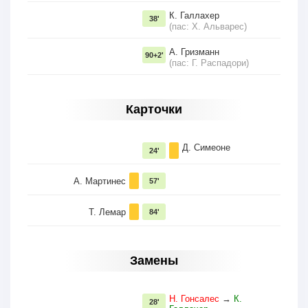
К. Галлахер
38'
(пас: Х. Альварес)
А. Гризманн
90+2'
(пас: Г. Распадори)
Карточки
Д. Симеоне
24'
А. Мартинес
57'
Т. Лемар
84'
Замены
Н. Гонсалес
→
К.
28'