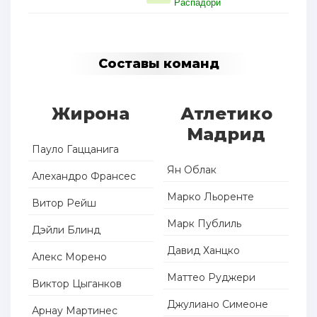
Распадори
Составы команд
Жирона
Атлетико
Мадрид
Пауло Гаццанига
Ян Облак
Алехандро Франсес
Марко Льоренте
Витор Рейш
Марк Публиль
Дэйли Блинд
Давид Ханцко
Алекс Морено
Маттео Руджери
Виктор Цыганков
Джулиано Симеоне
Арнау Мартинес