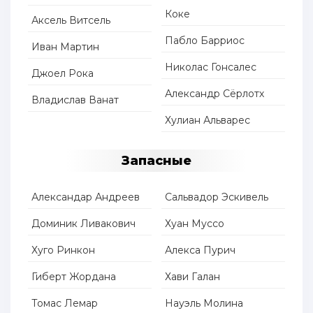
Коке
Аксель Витсель
Пабло Барриос
Иван Мартин
Николас Гонсалес
Джоел Рока
Александр Сёрлотх
Владислав Ванат
Хулиан Альварес
Запасные
Александар Андреев
Сальвадор Эскивель
Доминик Ливакович
Хуан Муссо
Хуго Ринкон
Алекса Пурич
Гиберт Жордана
Хави Галан
Томас Лемар
Науэль Молина