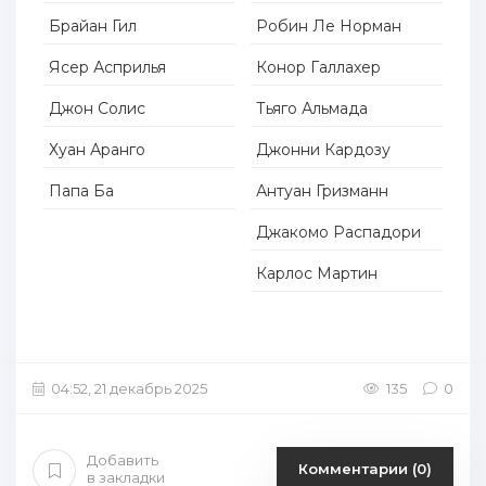
Брайан Гил
Робин Ле Норман
Ясер Асприлья
Конор Галлахер
Джон Солис
Тьяго Альмада
Хуан Аранго
Джонни Кардозу
Папа Ба
Антуан Гризманн
Джакомо Распадори
Карлос Мартин
04:52, 21 декабрь 2025
135
0
Добавить
Комментарии (0)
в закладки