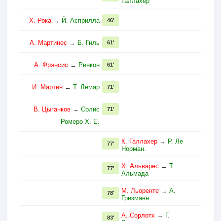
Галлахер
Х. Рока
→
Й. Асприлла
46'
А. Мартинес
→
Б. Гиль
61'
А. Фрэнсис
→
Ринкон
61'
И. Мартин
→
Т. Лемар
71'
В. Цыганков
→
Солис
71'
Ромеро Х. Е.
К. Галлахер
→
Р. Ле
77'
Норман.
Х. Альварес
→
Т.
77'
Альмада
М. Льоренте
→
А.
78'
Гризманн
А. Сорлотх
→
Г.
83'