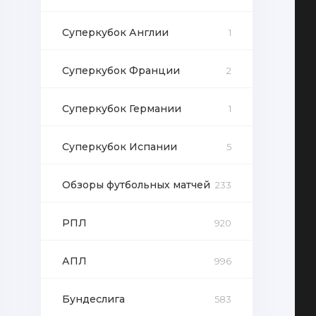
Суперкубок Англии
1
Суперкубок Франции
2
Суперкубок Германии
1
Суперкубок Испании
5
Обзоры футбольных матчей
233
РПЛ
920
АПЛ
996
Бундеслига
583