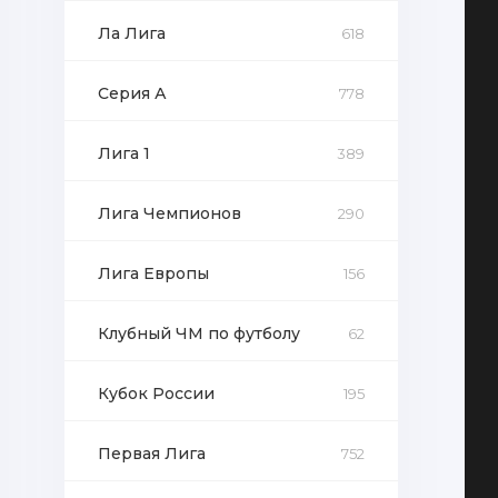
Ла Лига
618
Серия А
778
Лига 1
389
Лига Чемпионов
290
Лига Европы
156
Клубный ЧМ по футболу
62
Кубок России
195
Первая Лига
752