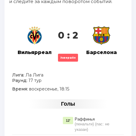
и следите за каждым поворотом событий.
0 : 2
Вильярреал
Барселона
Завершён
Лига:
Ла Лига
Раунд:
17 тур
Время:
воскресенье, 18:15
Голы
Раффинья
12'
(пенальти) (пас: не
указан)