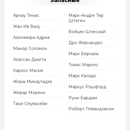
Запасные
Арнау Тенас
Марк-Андре Тер
Штеген
Жан Ив Валу
Войцех Шчесный
Альтимира Адриа
Дро Фернандес
Манор Соломон
Марк Берналь
Алассан Диатта
Томас Маркес
Карлос Масия
Марк Касадо
Жорж Микаутадзе
Маркус Рэшфорд
Жерар Морено
Руни Барджи
Тани Олувасейи
Роберт Левандовски