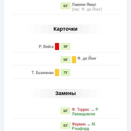
Ламине Ямал
63'
(пас: Ф. де Йонг)
Карточки
Р. Вейга
39'
Ф. де Йонг
58'
Т. Бьюкенан
73'
Замены
Ф. Торрес
→
Р.
62'
Левандовски
Фермин
→
М.
63'
Рэшфорд