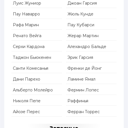
Луис Жуниор
Джоан Гарсия
Пау Наварро
Жюль Кунде
Рафа Марин
Пау Кубарси
Ренато Вейга
Жерар Мартин
Серхи Кардона
Алехандро Бальде
Таджон Бьюкенен
Эрик Гарсия
Санти Комесанья
Френки де Йонг
Дани Парехо
Ламине Ямал
Альберто Молейро
Фермин Лопес
Николя Пепе
Раффинья
Айозе Перес
Ферран Торрес