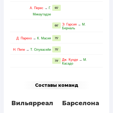
А. Перес
→
Г.
65'
Микаутадзе
Э. Гарсия
→
М.
66'
Берналь
Д. Парехо
→
К. Масия
75'
Н. Пепе
→
Т. Олувасейи
75'
Дж. Кунде
→
М.
79'
Касадо
Составы команд
Вильярреал
Барселона