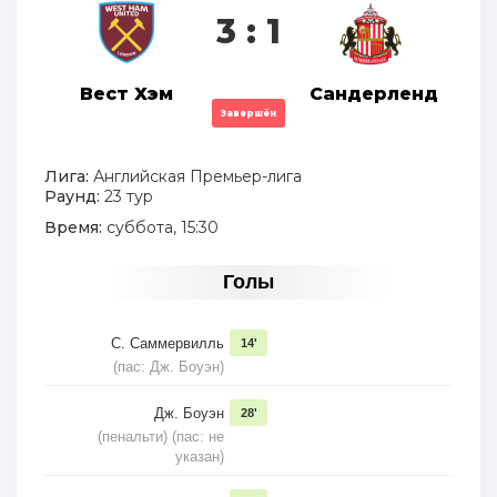
3 : 1
Вест Хэм
Сандерленд
Завершён
Лига:
Английская Премьер-лига
Раунд:
23 тур
Время:
суббота, 15:30
Голы
С. Саммервилль
14'
(пас: Дж. Боуэн)
Дж. Боуэн
28'
(пенальти) (пас: не
указан)