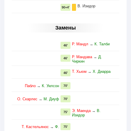
В. Изидор
90+4'
Замены
Р. Мандл
→
К. Талби
46'
Р. Мандава
→
Д.
46'
Чиркин
Т. Хьюм
→
Х. Диарра
46'
Пабло
→
К. Уилсон
70'
О. Скарлес
→
М. Диуф
70'
Э. Маенда
→
В.
75'
Изидор
Т. Кастельянос
→
Ф.
75'