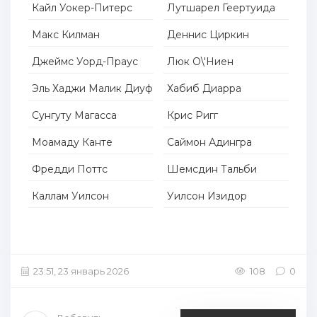
Кайл Уокер-Питерс
Лутшарел Геертуида
Макс Килман
Деннис Циркин
Джеймс Уорд-Праус
Люк О\'Ниен
Эль Хаджи Малик Диуф
Хабиб Диарра
Сунгуту Магасса
Крис Ригг
Моамаду Канте
Саймон Адингра
Фредди Поттс
Шемсдин Тальби
Каллам Уилсон
Уилсон Изидор
23:51, 23 январь 2026
108
0