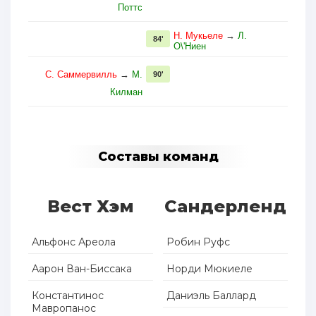
Поттс
Н. Мукьеле
→
Л.
84'
О\'Ниен
С. Саммервилль
→
М.
90'
Килман
Составы команд
Вест Хэм
Сандерленд
Альфонс Ареола
Робин Руфс
Аарон Ван-Биссака
Норди Мюкиеле
Константинос
Даниэль Баллард
Мавропанос