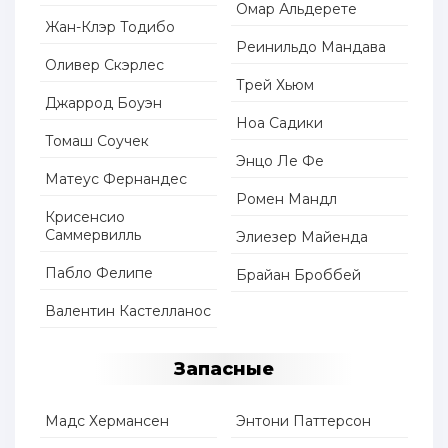
Омар Альдерете
Жан-Клэр Тодибо
Реинильдо Мандава
Оливер Скэрлес
Трей Хьюм
Джаррод Боуэн
Ноа Садики
Томаш Соучек
Энцо Ле Фе
Матеус Фернандес
Ромен Мандл
Крисенсио
Саммервилль
Элиезер Майенда
Пабло Фелипе
Брайан Броббей
Валентин Кастелланос
Запасные
Мадс Хермансен
Энтони Паттерсон