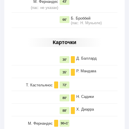
М. Фернандес
43'
(пас: не указан)
Б. Броббей
66'
(пас: Н. Мукьеле)
Карточки
Д. Баллард
30'
Р. Мандава
35'
Т. Кастельянос
72'
Н. Садики
80'
Х. Диарра
88'
М. Фернандес
90+1'