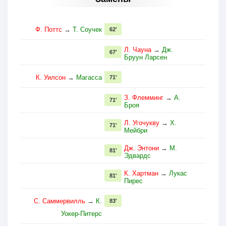
Ф. Поттс
→
Т. Соучек
62'
Л. Чауна
→
Дж.
67'
Бруун Ларсен
К. Уилсон
→
Магасса
71'
З. Флемминг
→
А.
71'
Броя
Л. Угочукву
→
Х.
71'
Мейбри
Дж. Энтони
→
М.
81'
Эдвардс
К. Хартман
→
Лукас
81'
Пирес
С. Саммервилль
→
К.
83'
Уокер-Питерс