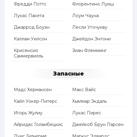
Фредди Поттс
Флорентино Луиш
Лукас Пакета
Лоум Чауна
Джаррод Боуэн
Лесли Угочукву
Каллам Уилсон
Джейдон Энтони
Крисенсио
Зиан Флемминг
Саммервилль
Запасные
Мадс Хермансен
Макс Вайс
Кайл Уокер-Питерс
Хьялмар Экдаль
Игорь Жулиу
Лукас Пирес
Айридас Голамбецкис
Джейкоб Брун Ларсен
Луис Гильерме
Маркус Эдвардс