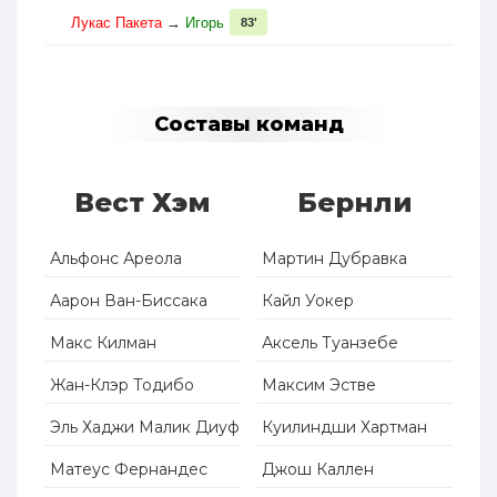
Лукас Пакета
→
Игорь
83'
Составы команд
Вест Хэм
Бернли
Альфонс Ареола
Мартин Дубравка
Аарон Ван-Биссака
Кайл Уокер
Макс Килман
Аксель Туанзебе
Жан-Клэр Тодибо
Максим Эстве
Эль Хаджи Малик Диуф
Куилиндши Хартман
Матеус Фернандес
Джош Каллен