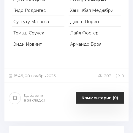
Гидо Родригес
Ханнибал Меджбри
Сунгуту Магасса
Джош Лорент
Томаш Соучек
Лайл Фостер
Энди Ирвинг
Армандо Броя
15:46, 08 ноябрь 2025
203
0
Добавить
Комментарии (0)
в закладки