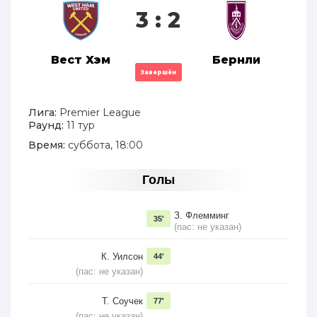
3 : 2
Вест Хэм
Бернли
Завершён
Лига:
Premier League
Раунд:
11 тур
Время:
суббота, 18:00
Голы
З. Флемминг
35'
(пас: не указан)
К. Уилсон
44'
(пас: не указан)
Т. Соучек
77'
(пас: не указан)