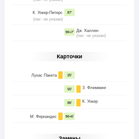
К. Уокер-Питерс
87'
(пас: не указан)
Дж. Каллен
90+7'
(пас: не указан)
Карточки
Лукас Пакета
25'
З. Флемминг
55'
К. Уокер
86'
М. Фернандес
90+6'
Замены