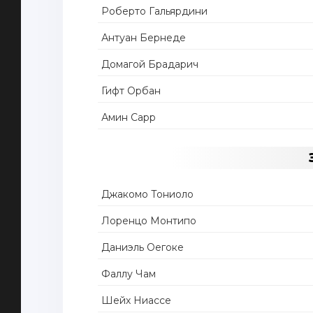
Роберто Гальярдини
Антуан Бернеде
Домагой Брадарич
Гифт Орбан
Амин Сарр
Джакомо Тониоло
Лоренцо Монтипо
Даниэль Оегоке
Фаллу Чам
Шейх Ниассе