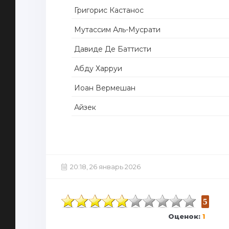
Григорис Кастанос
Мутассим Аль-Мусрати
Давиде Де Баттисти
Абду Харруи
Иоан Вермешан
Айзек
20:18, 26 январь 2026
5
Оценок:
1