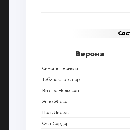
Сос
Верона
Симоне Перилли
Тобиас Слотсагер
Виктор Нельссон
Энцо Эбосс
Поль Лирола
Суат Сердар