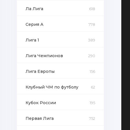
Ла Лига
618
Серия А
778
Лига 1
389
Лига Чемпионов
290
Лига Европы
156
Клубный ЧМ по футболу
62
Кубок России
195
Первая Лига
752