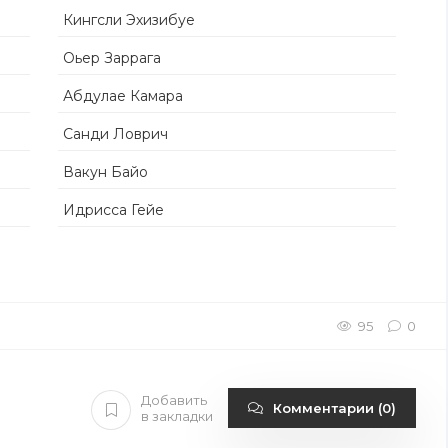
Кингсли Эхизибуе
Оьер Заррага
Абдулае Камара
Санди Ловрич
Вакун Байо
Идрисса Гейе
95
0
Добавить
Комментарии (0)
в закладки