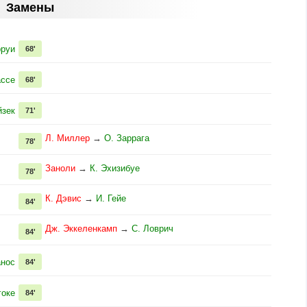
Замены
рруи
68'
ассе
68'
йзек
71'
Л. Миллер
→
О. Заррага
78'
Заноли
→
К. Эхизибуе
78'
К. Дэвис
→
И. Гейе
84'
Дж. Эккеленкамп
→
С. Ловрич
84'
анос
84'
гоке
84'