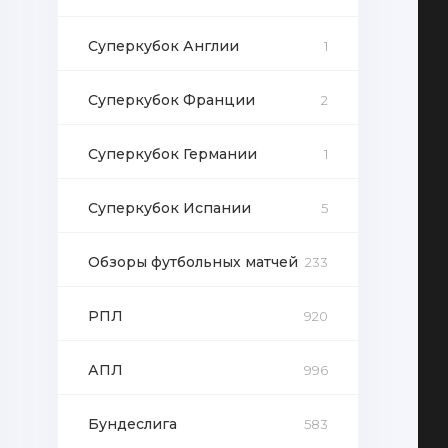
Суперкубок Англии
1
Суперкубок Франции
2
Суперкубок Германии
1
Суперкубок Испании
5
Обзоры футбольных матчей
233
РПЛ
920
АПЛ
996
Бундеслига
583