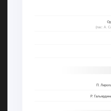
Ор
(пас: А. С
П. Лирол
Р. Гальярдин