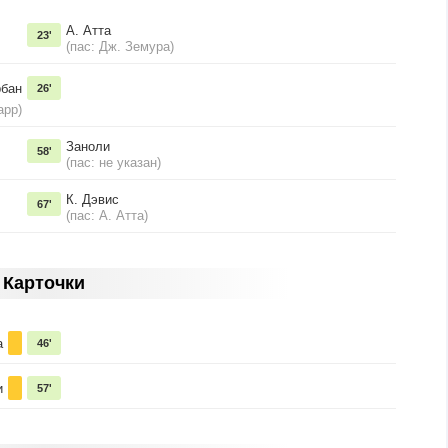
А. Атта
23'
(пас: Дж. Земура)
бан
26'
арр)
Заноли
58'
(пас: не указан)
К. Дэвис
67'
(пас: А. Атта)
Карточки
а
46'
и
57'