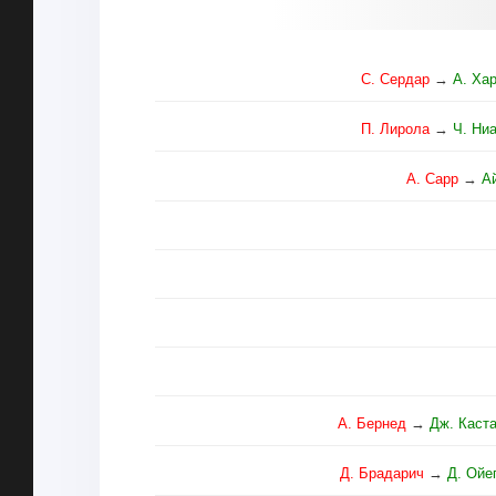
С. Сердар
→
А. Ха
П. Лирола
→
Ч. Ни
А. Сарр
→
А
А. Бернед
→
Дж. Каст
Д. Брадарич
→
Д. Ойе