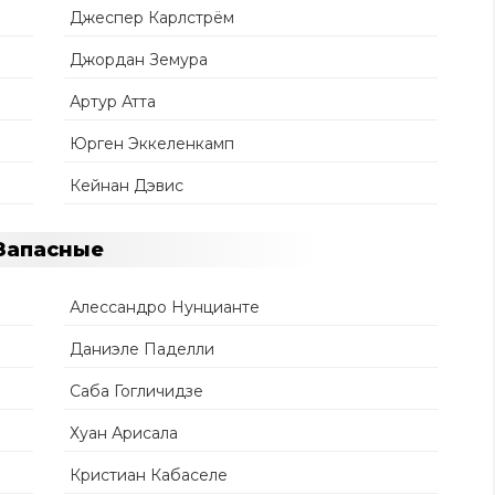
Джеспер Карлстрём
Джордан Земура
Артур Атта
Юрген Эккеленкамп
Кейнан Дэвис
Запасные
Алессандро Нунцианте
Даниэле Паделли
Саба Гогличидзе
Хуан Арисала
Кристиан Кабаселе