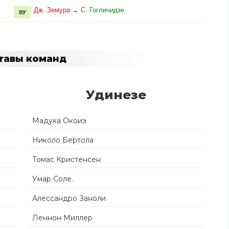
Дж. Земура
→
С. Гогличидзе
89'
тавы команд
Удинезе
Мадука Окоиэ
Николо Бертола
Томас Кристенсен
Умар Соле.
Алессандро Заноли
Леннон Миллер