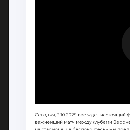
Сегодня, 3.10.2025 вас ждет настоящий 
важнейший матч между клубами Верона 
на стадионе, не беспокойтесь - мы пр