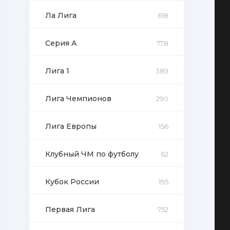
Ла Лига
618
Серия А
778
Лига 1
389
Лига Чемпионов
290
Лига Европы
156
Клубный ЧМ по футболу
62
Кубок России
195
Первая Лига
752