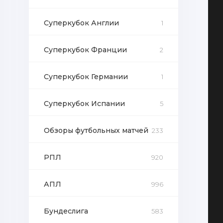
Суперкубок Англии
1
Суперкубок Франции
2
Суперкубок Германии
1
Суперкубок Испании
5
Обзоры футбольных матчей
233
РПЛ
920
АПЛ
996
Бундеслига
583