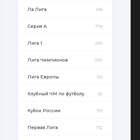
Ла Лига
618
Серия А
778
Лига 1
389
Лига Чемпионов
290
Лига Европы
156
Клубный ЧМ по футболу
62
Кубок России
195
Первая Лига
752