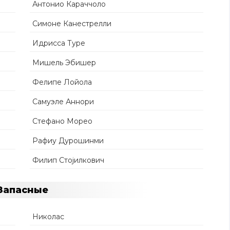
Антонио Караччоло
Симоне Канестрелли
Идрисса Туре
Мишель Эбишер
Фелипе Лойола
Самуэле Аннори
Стефано Морео
Рафиу Дурошинми
Филип Стојилкович
Запасные
Николас