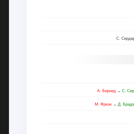
С. Серда
А. Бернед
→
С. Се
М. Фрезе
→
Д. Брад