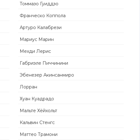
Томмазо Гуиддзо
Франческо Коппола
Артуро Калабрези
Мариус Марин
Мехди Лерис
Габриэле Пиччинини
Эбенезер Акинсанмиро
Лорран
Хуан Куадрадо
Мальте Хёйхольт
Кальвин Стенгс
Маттео Трамони