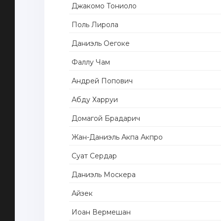
Джакомо Тониоло
Поль Лирола
Даниэль Оегоке
Фаллу Чам
Андрей Попович
Абду Харруи
Домагой Брадарич
Жан-Даниэль Акпа Акпро
Суат Сердар
Даниэль Москера
Айзек
Иоан Вермешан