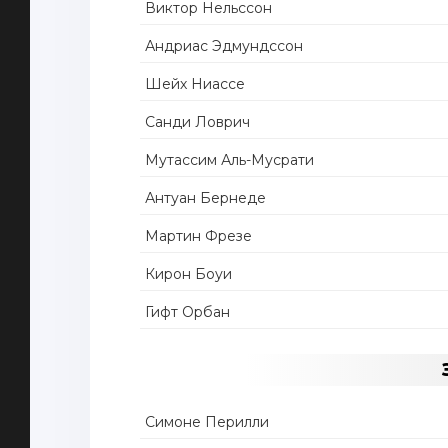
Виктор Нельссон
Андриас Эдмундссон
Шейх Ниассе
Санди Ловрич
Мутассим Аль-Мусрати
Антуан Бернеде
Мартин Фрезе
Кирон Боуи
Гифт Орбан
Симоне Перилли