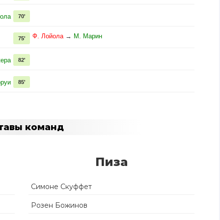
рола
70'
Ф. Лойола
→
М. Марин
75'
кера
82'
рруи
85'
тавы команд
Пиза
Симоне Скуффет
Розен Божинов