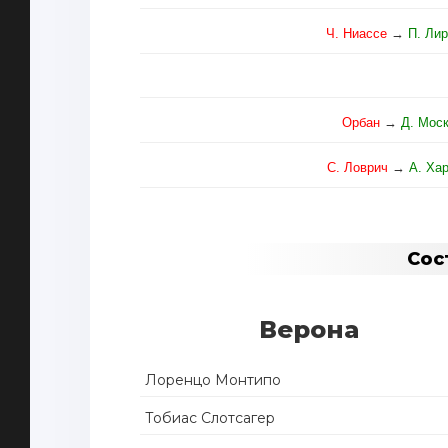
Ч. Ниассе
→
П. Ли
Орбан
→
Д. Мос
С. Ловрич
→
А. Ха
Сос
Верона
Лоренцо Монтипо
Тобиас Слотсагер