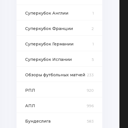
Суперкубок Англии
1
Суперкубок Франции
2
Суперкубок Германии
1
Суперкубок Испании
5
Обзоры футбольных матчей
233
РПЛ
920
АПЛ
996
Бундеслига
583