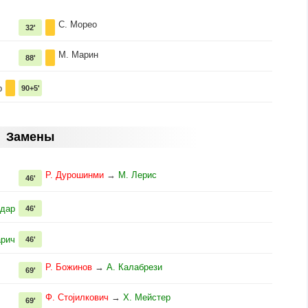
С. Морео
32'
М. Марин
88'
р
90+5'
Замены
Р. Дурошинми
→
М. Лерис
46'
рдар
46'
арич
46'
Р. Божинов
→
А. Калабрези
69'
Ф. Стојилкович
→
Х. Мейстер
69'