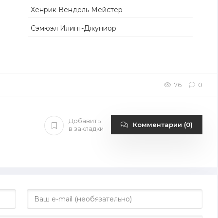
Хенрик Вендель Мейстер
Сэмюэл Илинг-Джуниор
76
0
Добавить
Комментарии (0)
в закладки