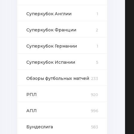
Суперкубок Англии
1
Суперкубок Франции
2
Суперкубок Германии
1
Суперкубок Испании
5
Обзоры футбольных матчей
233
РПЛ
920
АПЛ
996
Бундеслига
583