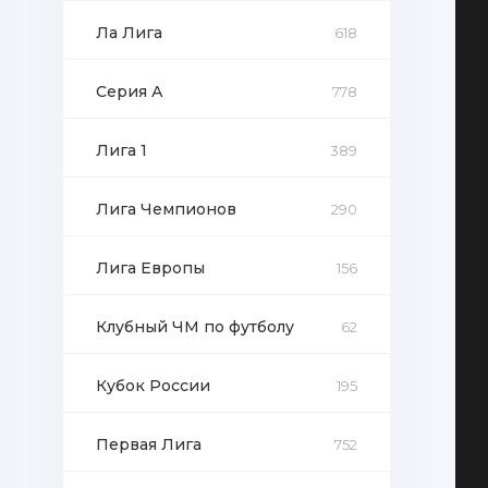
Ла Лига
618
Серия А
778
Лига 1
389
Лига Чемпионов
290
Лига Европы
156
Клубный ЧМ по футболу
62
Кубок России
195
Первая Лига
752