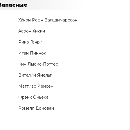
Запасные
Ха́кон Рафн Вальдимарссон
Аарон Хикки
Рико Генри
Итан Пиннок
Кин Льюис-Поттер
Виталий Янельт
Маттиас Йенсен
Фрэнк Оньека
Ромелл Донован