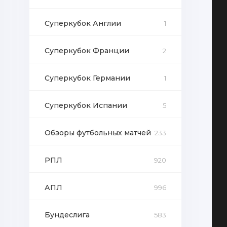
Суперкубок Англии
1
Суперкубок Франции
2
Суперкубок Германии
1
Суперкубок Испании
5
Обзоры футбольных матчей
233
РПЛ
920
АПЛ
996
Бундеслига
583