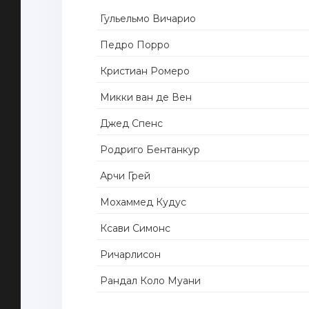
Гульельмо Вичарио
Педро Порро
Кристиан Ромеро
Микки ван де Вен
Джед Спенс
Родриго Бентанкур
Арчи Грей
Мохаммед Кудус
Ксави Симонс
Ричарлисон
Рандал Коло Муани