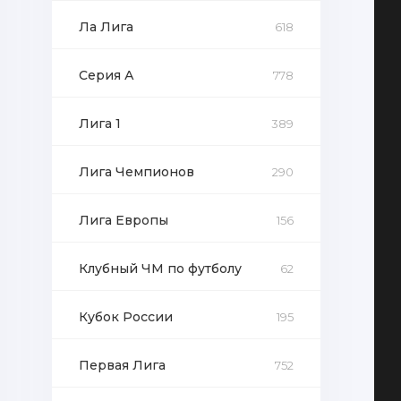
Ла Лига
618
Серия А
778
Лига 1
389
Лига Чемпионов
290
Лига Европы
156
Клубный ЧМ по футболу
62
Кубок России
195
Первая Лига
752