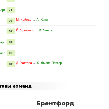
берт
74'
М. Кайоде
→
А. Хики
76'
Й. Ярмолюк
→
В. Янельт
76'
Сарр
80'
ансо
81'
Д. Уаттара
→
К. Льюис-Поттер
88'
тавы команд
Брентфорд