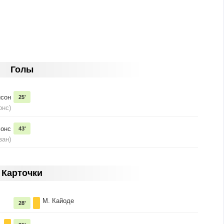
Голы
исон
25'
онс)
монс
43'
зан)
Карточки
М. Кайоде
28'