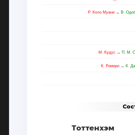
Р. Коло Муани
→
В. Одо
М. Кудус
→
П. М. 
К. Ромеро
→
К. Д
Сос
Тоттенхэм