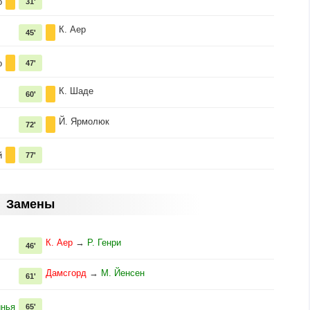
о
31'
К. Аер
45'
о
47'
К. Шаде
60'
Й. Ярмолюк
72'
й
77'
Замены
К. Аер
→
Р. Генри
46'
Дамсгорд
→
М. Йенсен
61'
нья
65'