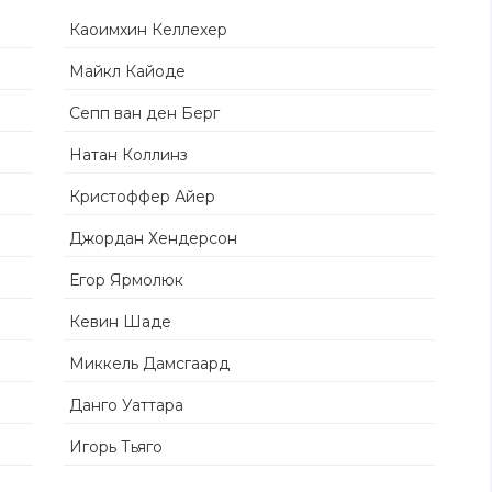
Каоимхин Келлехер
Майкл Кайоде
Сепп ван ден Берг
Натан Коллинз
Кристоффер Айер
Джордан Хендерсон
Егор Ярмолюк
Кевин Шаде
Миккель Дамсгаард
Данго Уаттара
Игорь Тьяго