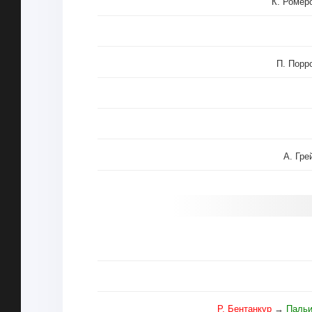
К. Ромер
П. Порр
А. Гре
Р. Бентанкур
→
Пальи