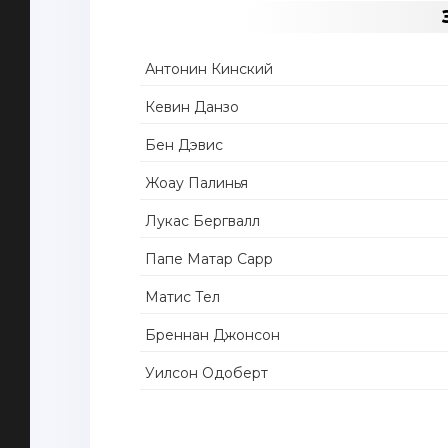
Антонин Кинский
Кевин Данзо
Бен Дэвис
Жоау Палинья
Лукас Бергвалл
Папе Матар Сарр
Матис Тел
Бреннан Джонсон
Уилсон Одоберт