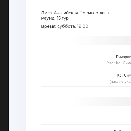
Лига:
Английская Премьер-лига
Раунд:
15 тур
Время:
суббота, 18:00
Ричарл
(пас: Кс. Сим
Кс. Си
(пас: не ука