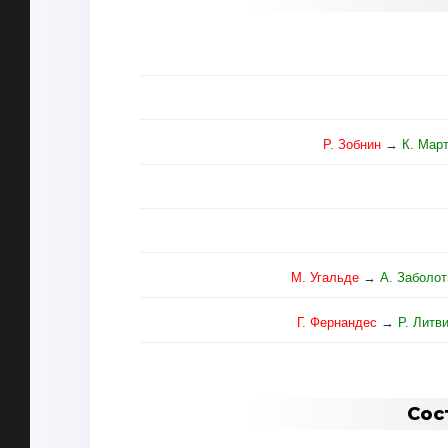
Р. Зобнин
→
К. Мар
М. Угальде
→
А. Заболо
Г. Фернандес
→
Р. Литв
Сос