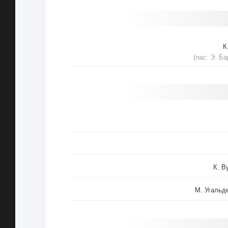
К
(пас: Э. Ба
К. В
М. Угальд