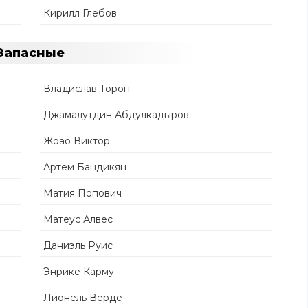
Кирилл Глебов
Запасные
Владислав Тороп
Джамалутдин Абдулкадыров
Жоао Виктор
Артем Бандикян
Матия Попович
Матеус Алвес
Даниэль Руис
Энрике Карму
Лионель Верде