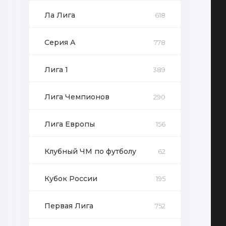
Ла Лига
618
Серия А
778
Лига 1
389
Лига Чемпионов
290
Лига Европы
156
Клубный ЧМ по футболу
62
Кубок России
195
Первая Лига
752