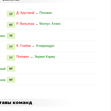
Д. Круговой
→
Попович
12'
Р. Вильягра
→
Матеус Алвес
65'
тинс
76'
К. Глебов
→
Алеррандро
77'
Попович
→
Энрике Карму
77'
тный
90'
инов
90'
тавы команд