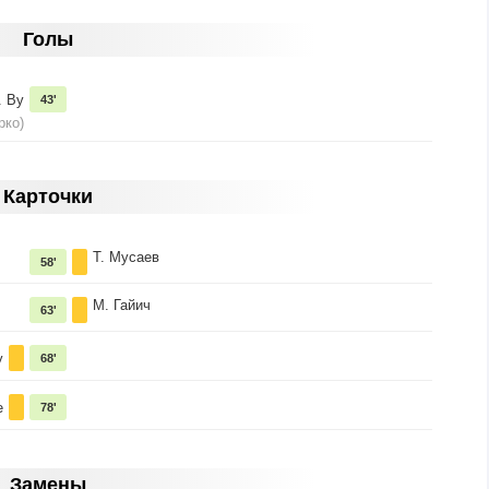
Голы
. Ву
43'
рко)
Карточки
Т. Мусаев
58'
М. Гайич
63'
у
68'
е
78'
Замены