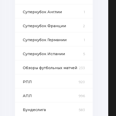
Суперкубок Англии
1
Суперкубок Франции
2
Суперкубок Германии
1
Суперкубок Испании
5
Обзоры футбольных матчей
233
РПЛ
920
АПЛ
996
Бундеслига
583