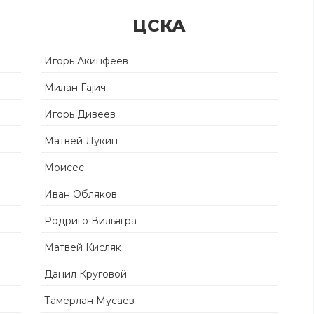
ЦСКА
Игорь Акинфеев
Милан Гајич
Игорь Дивеев
Матвей Лукин
Моисес
Иван Обляков
Родриго Вильягра
Матвей Кисляк
Данил Круговой
Тамерлан Мусаев