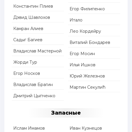
Константин Плиев
Егор Филипенко
Дэвид Шавлохов
Итало
Камран Алиев
Лео Кордейру
Садыг Багиев
Виталий Бондарев
Владислав Мастерной
Егор Мосин
Жорди Тур
Илья Ишков
Егор Носков
Юрий Железнов
Владислав Брагин
Мартин Секулић
Дмитрий Цыпченко
Запасные
Ислам Имамов
Иван Кузнецов