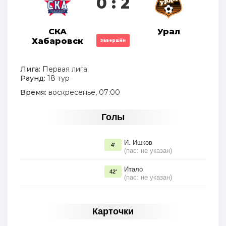
0 : 2
СКА
Урал
Хабаровск
Завершён
Лига:
Первая лига
Раунд:
18 тур
Время:
воскресенье, 07:00
Голы
И. Ишков
4'
(пас: не указан)
Итало
42'
(пас: не указан)
Карточки