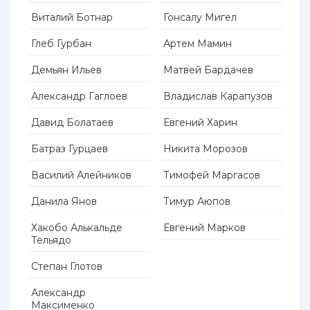
Виталий Ботнар
Гонсалу Мигел
Глеб Гурбан
Артем Мамин
Демьян Ильев
Матвей Бардачев
Александр Гаглоев
Владислав Карапузов
Давид Болатаев
Евгений Харин
Батраз Гурцаев
Никита Морозов
Василий Алейников
Тимофей Маргасов
Данила Янов
Тимур Аюпов
Хакобо Алькальде
Евгений Марков
Тельядо
Степан Глотов
Александр
Максименко