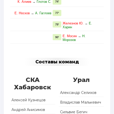
К. Алиев
→
Глотов С.
74'
Е. Носков
→
А. Гаглоев
77'
Железнов Ю.
→
Е.
79'
Харин
Е. Мосин
→
Н.
90'
Морозов
Составы команд
СКА
Урал
Хабаровск
Александр Селихов
Алексей Кузнецов
Владислав Малькевич
Андрей Анисимов
Сильвие Бегич