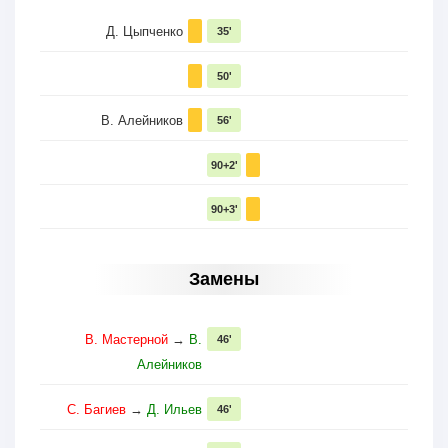
Д. Цыпченко
35'
50'
В. Алейников
56'
90+2'
90+3'
Замены
В. Мастерной
→
В.
46'
Алейников
С. Багиев
→
Д. Ильев
46'