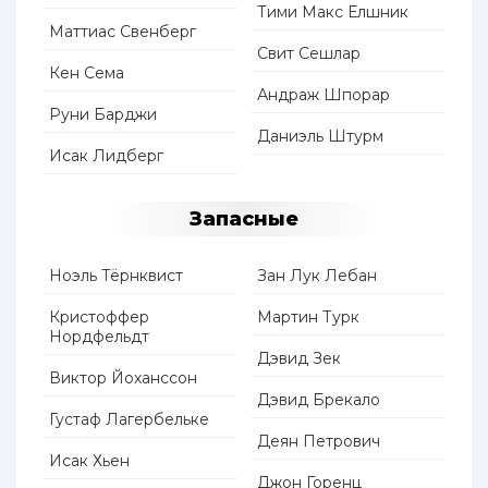
Тими Макс Елшник
Маттиас Свенберг
Свит Сешлар
Кен Сема
Андраж Шпорар
Руни Барджи
Даниэль Штурм
Исак Лидберг
Запасные
Ноэль Тёрнквист
Зан Лук Лебан
Кристоффер
Мартин Турк
Нордфельдт
Дэвид Зек
Виктор Йоханссон
Дэвид Брекало
Густаф Лагербельке
Деян Петрович
Исак Хьен
Джон Горенц