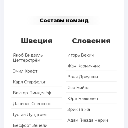
Составы команд
Швеция
Словения
Якоб Виделль
Игорь Векич
Цеттерстрём
Жан Карничник
Эмил Крафт
Ваня Дркушич
Карл Старфельт
Яка Бийол
Виктор Линделёф
Юре Балковец
Даниэль Свенссон
Эрик Янжа
Густав Лундгрен
Адам Гнезда Черин
Бесфорт Зенели