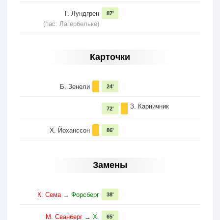
Г. Лундгрен
87'
(пас: Лагербельке)
Карточки
Б. Зенели
24'
З. Карничник
72'
Х. Йоханссон
86'
Замены
К. Сема
→
Форсберг
38'
М. Сванберг
→
Х.
65'