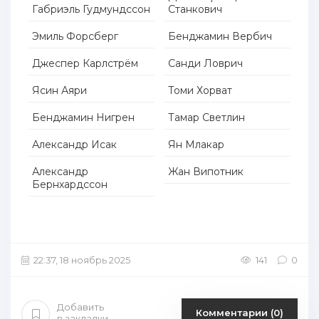
Габриэль Гудмундссон
Станкович
Эмиль Форсберг
Бенджамин Вербич
Джеспер Карлстрём
Санди Ловрич
Ясин Аяри
Томи Хорват
Бенджамин Нигрен
Тамар Светлин
Александр Исак
Ян Млакар
Александр
Жан Випотник
Бернхардссон
22:37, 18 ноябрь 2025
141
0
Добавить
Комментарии (0)
в закладки