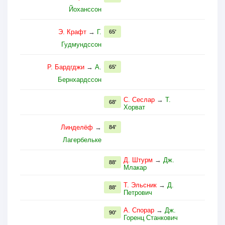
Йоханссон
Э. Крафт
→
Г.
65'
Гудмундссон
Р. Бардгджи
→
А.
65'
Бернхардссон
С. Сеслар
→
Т.
68'
Хорват
Линделёф
→
84'
Лагербельке
Д. Штурм
→
Дж.
88'
Млакар
Т. Эльсник
→
Д.
88'
Петрович
А. Спорар
→
Дж.
90'
Горенц Станкович