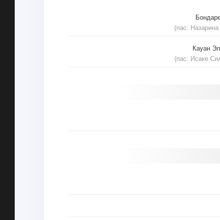
Бондар
(пас: Назарина
Кауан Э
(пас: Исаке Си