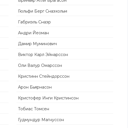
Бриньяр Атли Брагасон
Гюльфи Берг Снаэхольм
Габриэль Снаэр
Андри Йеоман
Дамир Муминович
Виктор Карл Эйнарссон
Оли Валур Омарссон
Кристинн Стейндорссон
Арон Бьярнасон
Кристофер Инги Кристинсон
Тобиас Томсен
Гудмундур Магнуссон