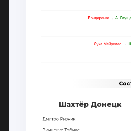
Бондаренко
→
А. Глущ
Лука Мейрелес
→
Ш
Сос
Шахтёр Донецк
Дмитро Ризник
Винисиус Тобиас