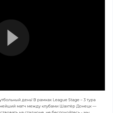
утбольный день! В рамках League Stage – 3 тура
нейший матч между клубами Шахтёр Донецк —
ствовать на стадионе, не беспокойтесь - мы