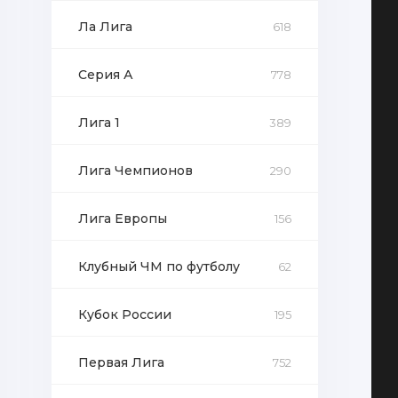
Ла Лига
618
Серия А
778
Лига 1
389
Лига Чемпионов
290
Лига Европы
156
Клубный ЧМ по футболу
62
Кубок России
195
Первая Лига
752