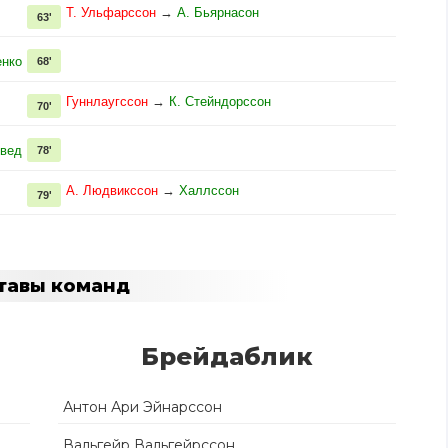
Т. Ульфарссон
→
А. Бьярнасон
63'
енко
68'
Гуннлаугссон
→
К. Стейндорссон
70'
вед
78'
А. Людвикссон
→
Халлссон
79'
тавы команд
Брейдаблик
Антон Ари Эйнарссон
Вальгейр Вальгейрссон