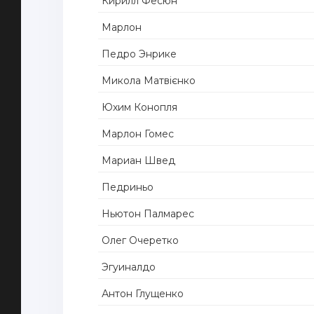
Кирилл Фесюн
Марлон
Педро Энрике
Микола Матвієнко
Юхим Конопля
Марлон Гомес
Мариан Швед
Педриньо
Ньютон Палмарес
Олег Очеретко
Эгуиналдо
Антон Глущенко