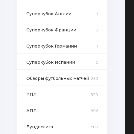
Суперкубок Англии
1
Суперкубок Франции
2
Суперкубок Германии
1
Суперкубок Испании
5
Обзоры футбольных матчей
233
РПЛ
920
АПЛ
996
Бундеслига
583