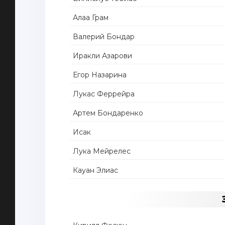
Алаа Грам
Валерий Бондар
Иракли Азарови
Егор Назарина
Лукас Феррейра
Артем Бондаренко
Исак
Лука Мейрелес
Кауан Элиас