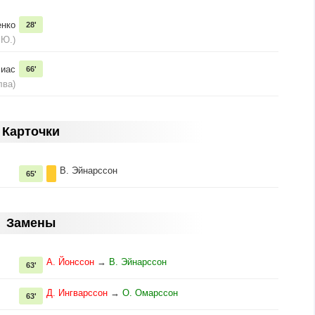
енко
28'
 Ю.)
лиас
66'
лва)
Карточки
В. Эйнарссон
65'
Замены
А. Йонссон
→
В. Эйнарссон
63'
Д. Ингварссон
→
О. Омарссон
63'