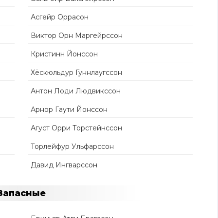
Асгейр Оррасон
Виктор Орн Маргейрссон
Кристинн Йонссон
Хёскюльдур Гуннлаугссон
Антон Лоди Людвикссон
Арнор Гаути Йонссон
Агуст Орри Торстейнссон
Торлейфур Ульфарссон
Давид Ингварссон
Запасные