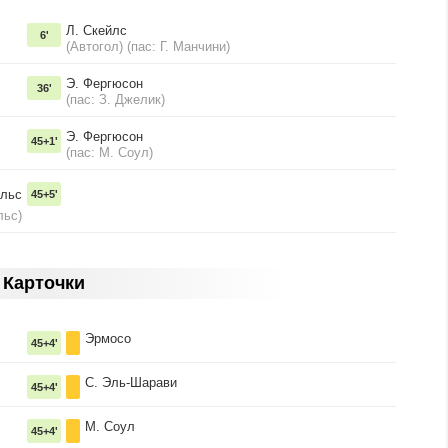
Л. Скейлс
6'
(Автогол) (пас: Г. Манчини)
Э. Фергюсон
36'
(пас: З. Джелик)
Э. Фергюсон
45+1'
(пас: М. Соул)
ельс
45+5'
льс)
Карточки
Эрмосо
45+4'
С. Эль-Шарави
45+4'
М. Соул
45+4'