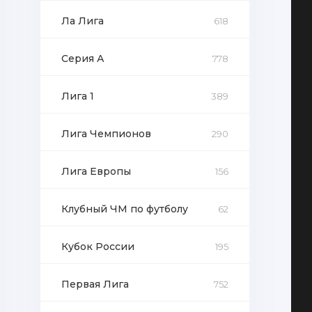
Ла Лига
618
Серия А
778
Лига 1
389
Лига Чемпионов
290
Лига Европы
156
Клубный ЧМ по футболу
62
Кубок России
195
Первая Лига
752