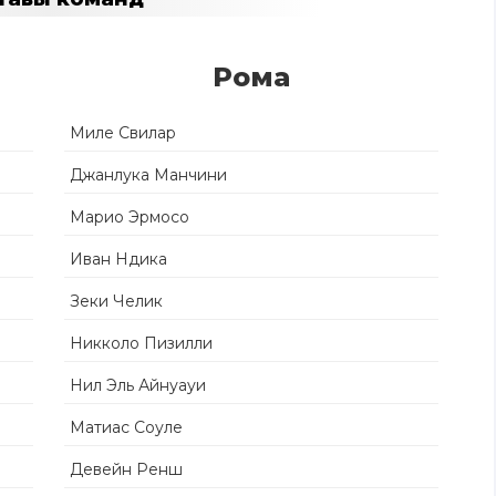
Рома
Миле Свилар
Джанлука Манчини
Марио Эрмосо
Иван Ндика
Зеки Челик
Никколо Пизилли
Нил Эль Айнуауи
Матиас Соуле
Девейн Ренш