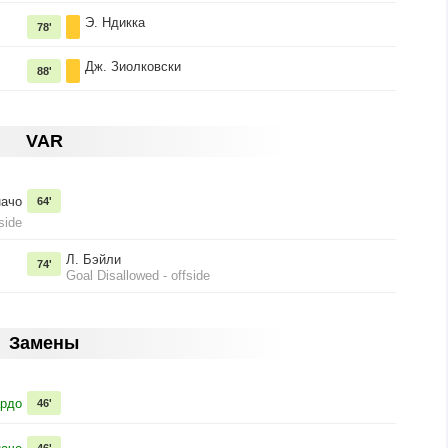
Э. Ндикка
78'
Дж. Зиолковски
88'
VAR
начо
64'
side
Л. Бэйли
74'
Goal Disallowed - offside
Замены
ардо
46'
46'