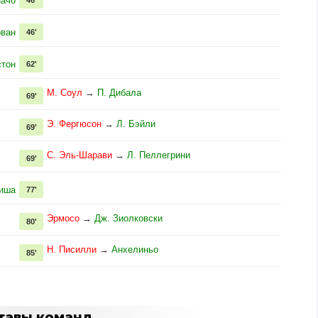
начо
ован
46'
стон
62'
М. Соул
→
П. Дибала
69'
Э. Фергюсон
→
Л. Бэйли
69'
С. Эль-Шарави
→
Л. Пеллегрини
69'
иша
77'
Эрмосо
→
Дж. Зиолковски
80'
Н. Писилли
→
Анхелиньо
85'
тавы команд