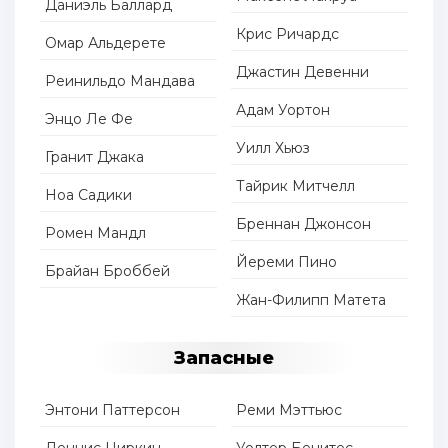
Даниэль Баллард
Крис Ричардс
Омар Альдерете
Джастин Девенни
Реинильдо Мандава
Адам Уортон
Энцо Ле Фе
Уилл Хьюз
Гранит Джака
Тайрик Митчелл
Ноа Садики
Бреннан Джонсон
Ромен Мандл
Йереми Пино
Брайан Броббей
Жан-Филипп Матета
Запасные
Энтони Паттерсон
Реми Мэттьюс
Деннис Циркин
Уолтер Бенитес