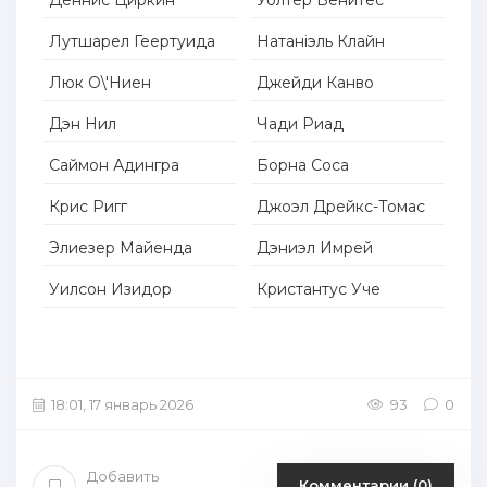
Лутшарел Геертуида
Натаніэль Клайн
Люк О\'Ниен
Джейди Канво
Дэн Нил
Чади Риад
Саймон Адингра
Борна Соса
Крис Ригг
Джоэл Дрейкс-Томас
Элиезер Майенда
Дэниэл Имрей
Уилсон Изидор
Кристантус Учe
18:01, 17 январь 2026
93
0
Добавить
Комментарии (0)