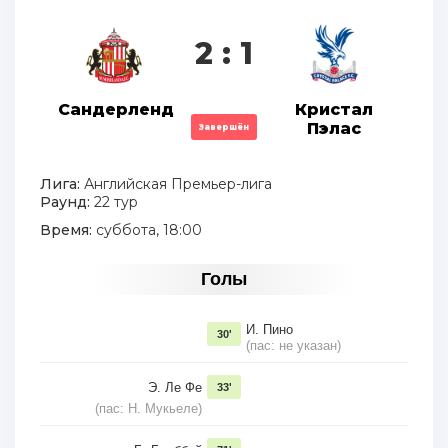
2 : 1
Сандерленд
Кристал
Пэлас
Завершён
Лига:
Английская Премьер-лига
Раунд:
22 тур
Время:
суббота, 18:00
Голы
И. Пино
30'
(пас: не указан)
Э. Ле Фе
33'
(пас: Н. Мукьеле)