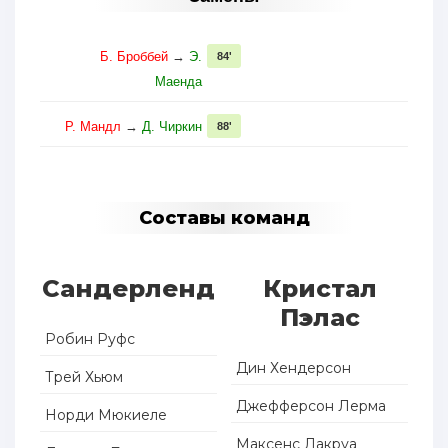
Б. Броббей
→
Э.
84'
Маенда
Р. Мандл
→
Д. Чиркин
88'
Составы команд
Сандерленд
Кристал
Пэлас
Робин Руфс
Дин Хендерсон
Трей Хьюм
Джефферсон Лерма
Норди Мюкиеле
Максенс Лакруа