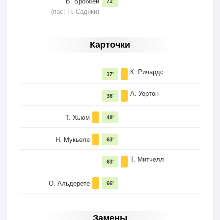
Б. Броббей
71'
(пас: Н. Садики)
Карточки
К. Ричардс
17'
А. Уортон
36'
Т. Хьюм
48'
Н. Мукьеле
63'
Т. Митчелл
63'
О. Альдерете
66'
Замены