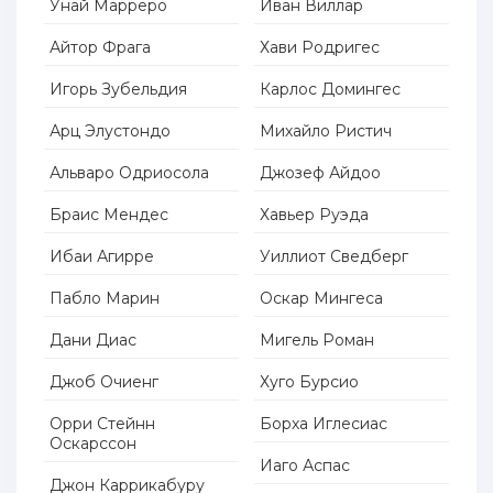
Унай Марреро
Иван Виллар
Айтор Фрага
Хави Родригес
Игорь Зубельдия
Карлос Домингес
Арц Элустондо
Михайло Ристич
Альваро Одриосола
Джозеф Айдоо
Браис Мендес
Хавьер Руэда
Ибаи Агирре
Уиллиот Сведберг
Пабло Марин
Оскар Мингеса
Дани Диас
Мигель Роман
Джоб Очиенг
Хуго Бурсио
Орри Стейнн
Борха Иглесиас
Оскарссон
Иаго Аспас
Джон Каррикабуру