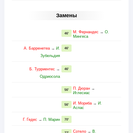
Замены
М. Фернандес
→
О.
46'
Мингеса
А. Барренетеа
→
И.
46'
Зубельдия
Б. Турриентес
→
46'
Одриосола
П. Дюран
→
56'
Иглесиас
И. Мориба
→
И.
56'
Аспас
Г. Гедес
→
П. Марин
70'
Сотело
→
В.
77'