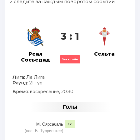
и следите за каждым поворотом событий.
3 : 1
Реал
Сельта
Сосьедад
Завершён
Лига:
Ла Лига
Раунд:
21 тур
Время:
воскресенье, 20:30
Голы
М. Оярсабаль
17'
(пас: Б. Турриентес)