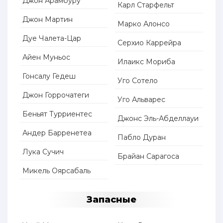
Джон Арамбуру
Карл Старфельт
Джон Мартин
Марко Алонсо
Дуе Чалета-Цар
Серхио Каррейра
Айен Муньос
Илаикс Мориба
Гонсалу Гедеш
Уго Сотело
Джон Горрочатеги
Уго Альварес
Беньят Турриентес
Джонс Эль-Абделлауи
Андер Барренетеа
Пабло Дуран
Лука Сучич
Брайан Сарагоса
Микель Оярсабаль
Запасные