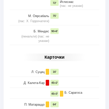
Иглесиас
72'
(пас: не указан)
М. Оярсабаль
75'
(пас: Х. Горрочатеги)
Б. Мендес
90+6'
(пенальти) (пас: не
указан)
Карточки
Л. Суциц
16'
Д. Калета-Кар
45+2'
Б. Сарагоса
45+3'
П. Матараццо
64'