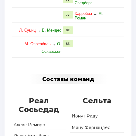
Сведберг
Каррейра
→
М.
77'
Роман
Л. Суциц
→
Б. Мендес
81'
М. Оярсабаль
→
О.
86'
Оскарссон
Составы команд
Реал
Сельта
Сосьедад
Ионут Раду
Алекс Ремиро
Ману Фернандес