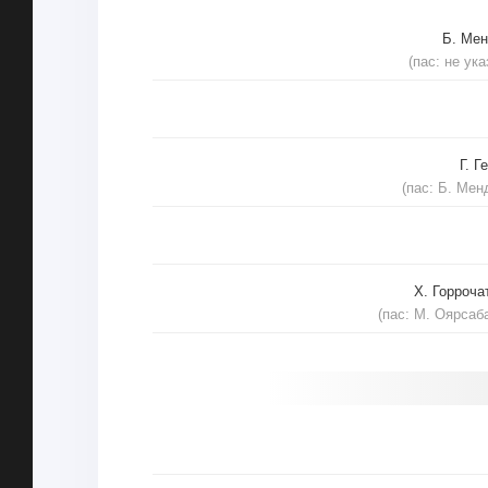
Б. Ме
(пас: не ука
Г. Г
(пас: Б. Мен
Х. Горроча
(пас: М. Оярсаб