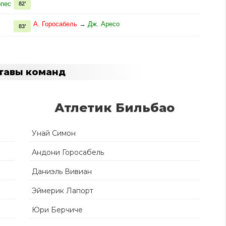
опес
82'
А. Горосабель
→
Дж. Аресо
83'
тавы команд
Атлетик Бильбао
Унай Симон
Андони Горосабель
Даниэль Вивиан
Эймерик Лапорт
Юри Берчиче