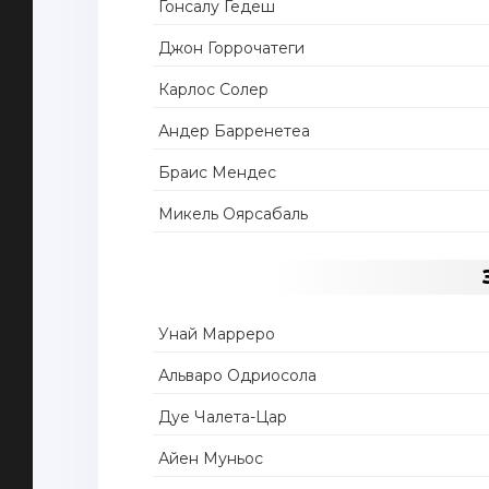
Гонсалу Гедеш
Джон Горрочатеги
Карлос Солер
Андер Барренетеа
Браис Мендес
Микель Оярсабаль
Унай Марреро
Альваро Одриосола
Дуе Чалета-Цар
Айен Муньос