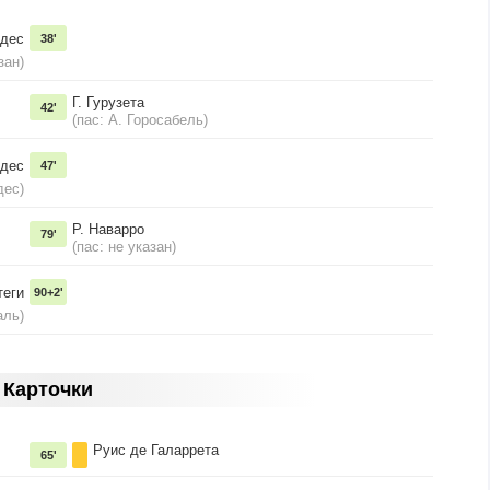
ндес
38'
зан)
Г. Гурузета
42'
(пас: А. Горосабель)
едес
47'
дес)
Р. Наварро
79'
(пас: не указан)
теги
90+2'
аль)
Карточки
Руис де Галаррета
65'