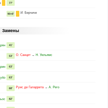
и
77'
И. Берчиче
90+6'
Замены
арян
41'
О. Санцет
→
Н. Уильямс
53'
арин
63'
Кубо
63'
Руис де Галаррета
→
А. Рего
68'
ньос
82'