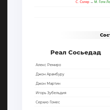
С. Солер
→
М. Готи Л
Сос
Реал Сосьедад
Алекс Ремиро
Джон Арамбуру
Джон Мартин
Игорь Зубельдия
Серхио Гомес