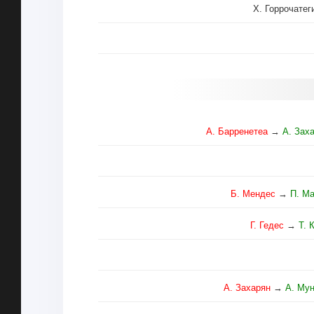
Х. Горрочатег
А. Барренетеа
→
А. Зах
Б. Мендес
→
П. М
Г. Гедес
→
Т. 
А. Захарян
→
А. Му