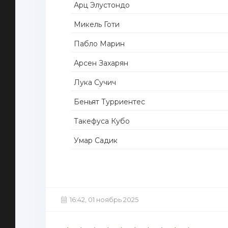
Арц Элустондо
Микель Готи
Пабло Марин
Арсен Захарян
Лука Сучич
Беньят Турриентес
Такефуса Кубо
Умар Садик
16:42, 01 ноябрь 2025