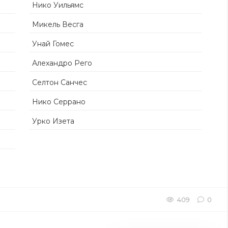
Нико Уильямс
Микель Весга
Унай Гомес
Алехандро Рего
Селтон Санчес
Нико Серрано
Урко Изета
409
0