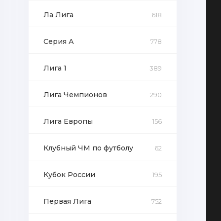
Ла Лига
618
Серия А
778
Лига 1
389
Лига Чемпионов
290
Лига Европы
156
Клубный ЧМ по футболу
62
Кубок России
195
Первая Лига
752