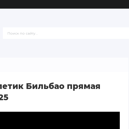
летик Бильбао прямая
25