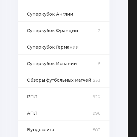
Суперкубок Англии
1
Суперкубок Франции
2
Суперкубок Германии
1
Суперкубок Испании
5
Обзоры футбольных матчей
233
РПЛ
920
АПЛ
996
Бундеслига
583