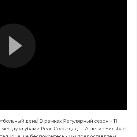
утбольный день! В рамках Регулярный сезон – 11
 между клубами Реал Сосьедад — Атлетик Бильбао.
стадионе, не беспокойтесь - мы предоставляем