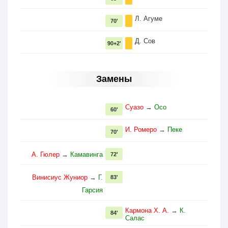
Л. Агуме
70'
Д. Сов
90+2'
Замены
Суазо
→
Осо
60'
И. Ромеро
→
Пеке
70'
А. Гюлер
→
Камавинга
72'
Винисиус Жуниор
→
Г.
83'
Гарсия
Кармона Х. А.
→
К.
84'
Салас