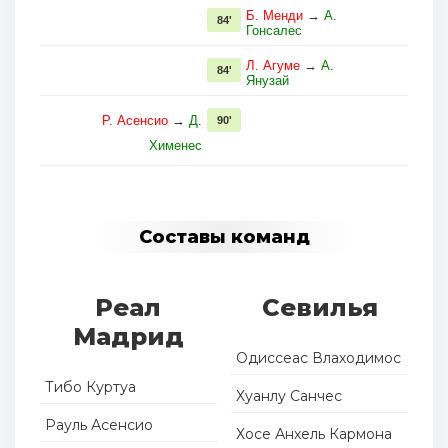
Б. Менди
→
А.
84'
Гонсалес
Л. Агуме
→
А.
84'
Янузай
Р. Асенсио
→
Д.
90'
Хименес
Составы команд
Реал
Севилья
Мадрид
Одиссеас Влаходимос
Тибо Куртуа
Хуанлу Санчес
Рауль Асенсио
Хосе Анхель Кармона