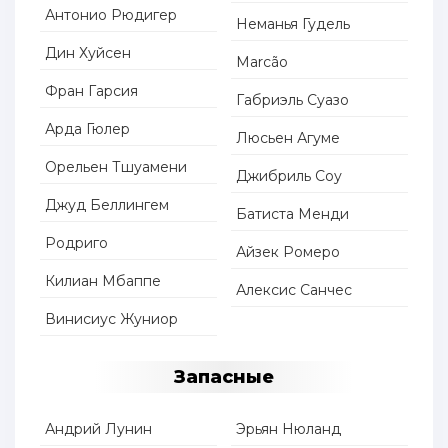
Антонио Рюдигер
Неманья Гудель
Дин Хуйсен
Marcão
Фран Гарсия
Габриэль Суазо
Арда Гюлер
Люсьен Агуме
Орельен Тшуамени
Джибриль Соу
Джуд Беллингем
Батиста Менди
Родриго
Айзек Ромеро
Килиан Мбаппе
Алексис Санчес
Винисиус Жуниор
Запасные
Андрий Лунин
Эрьян Нюланд