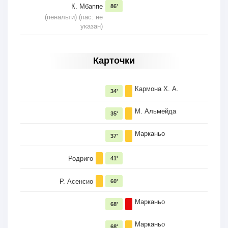
К. Мбаппе
86'
(пенальти) (пас: не
указан)
Карточки
Кармона Х. А.
34'
М. Альмейда
35'
Марканьо
37'
Родриго
41'
Р. Асенсио
60'
Марканьо
68'
Марканьо
68'