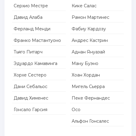
Серхио Местре
Кике Салас
Давид Алаба
Рамон Мартинес
Ферланд Менди
Фабиу Кардозу
Франко Мастантуоно
Андрес Кастрин
Тьяго Питарч
Аднан Януазай
Эдуардо Камавинга
Ману Буэно
Хорхе Сестеро
Хоан Хордан
Дани Себальос
Мигель Сьерра
Давид Хименес
Пеке Фернандес
Гонсало Гарсия
Осо
Альфон Гонсалес