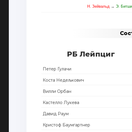
Н. Зейвальд
→
Э. Битш
Сос
РБ Лейпциг
Петер Гулачи
Коста Недељкович
Вилли Орбан
Кастелло Лукева
Давид Раум
Кристоф Баумгартнер