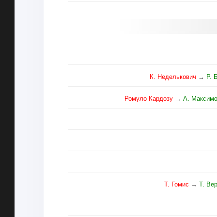
К. Неделькович
→
Р. 
Ромуло Кардозу
→
А. Максим
Т. Гомис
→
Т. Ве