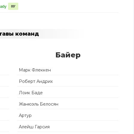
иабу
89'
тавы команд
Байер
Марк Флеккен
Роберт Андрих
Лоик Баде
Жанюэль Белосян
Артур
Алейш Гарсия