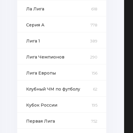
Ла Лига
618
Серия А
778
Лига 1
389
Лига Чемпионов
290
Лига Европы
156
Клубный ЧМ по футболу
62
Кубок России
195
Первая Лига
752