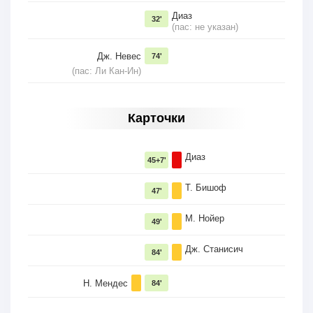
Диаз
32'
(пас: не указан)
Дж. Невес
74'
(пас: Ли Кан-Ин)
Карточки
Диаз
45+7'
Т. Бишоф
47'
М. Нойер
49'
Дж. Станисич
84'
Н. Мендес
84'