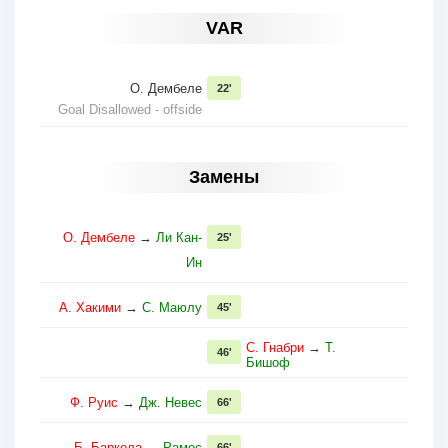
VAR
О. Дембеле
22'
Goal Disallowed - offside
Замены
О. Дембеле
→
Ли Кан-
25'
Ин
А. Хакими
→
С. Маюлу
45'
С. Гнабри
→
Т.
46'
Бишоф
Ф. Руис
→
Дж. Невес
66'
Б. Баркола
→
Рамос
66'