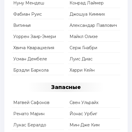
Нуну Мендеш
Конрад Лаймер
Фабиан Руис
Джошуа Киммих
Витинья
Александар Павлович
Уоррен Заир-Эмери
Майкл Олизе
Хвича Кварацхелия
Серж Гнабри
Усман Дембеле
Луис Диас
Брэдли Баркола
Харри Кейн
Запасные
Матвей Сафонов
Свен Ульрайх
Ренато Марин
Йонас Урбиг
Лукас Бералдо
Мин-Дже Ким