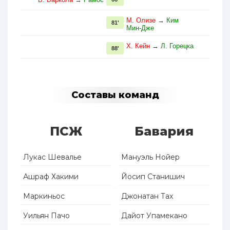
М. Олизе
→
Ким
81'
Мин-Дже
Х. Кейн
→
Л. Горецка
88'
Составы команд
ПСЖ
Бавария
Лукас Шевалье
Мануэль Нойер
Ашраф Хакими
Йосип Станишич
Маркиньос
Джонатан Тах
Уильян Пачо
Дайот Упамекано