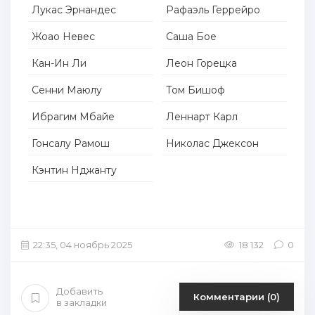
Лукас Эрнандес
Рафаэль Геррейро
Жоао Невес
Саша Бое
Кан-Ин Ли
Леон Горецка
Сенни Маюлу
Том Бишоф
Ибрагим Мбайе
Леннарт Карл
Гонсалу Рамош
Николас Джексон
Кэнтин Нджанту
22:35, 04 ноябрь 2025
18 132
0
Добавить
Комментарии (0)
в закладки