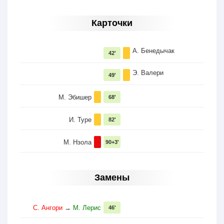
Карточки
А. Бенедычак
42'
Э. Валери
49'
М. Эбишер
68'
И. Туре
82'
М. Нзола
90+3'
Замены
С. Ангори
→
М. Лерис
46'