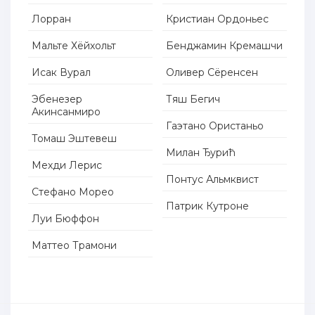
Лорран
Кристиан Ордоньес
Мальте Хёйхольт
Бенджамин Кремашчи
Исак Вурал
Оливер Сёренсен
Эбенезер
Тяш Бегич
Акинсанмиро
Гаэтано Ористаньо
Томаш Эштевеш
Милан Ђурић
Мехди Лерис
Понтус Альмквист
Стефано Морео
Патрик Кутроне
Луи Бюффон
Маттео Трамони