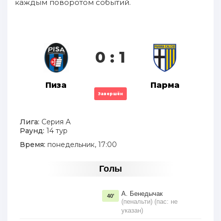
каждым поворотом событий.
0 : 1
Пиза
Парма
Завершён
Лига:
Серия А
Раунд:
14 тур
Время:
понедельник, 17:00
Голы
А. Бенедычак
40'
(пенальти) (пас: не
указан)