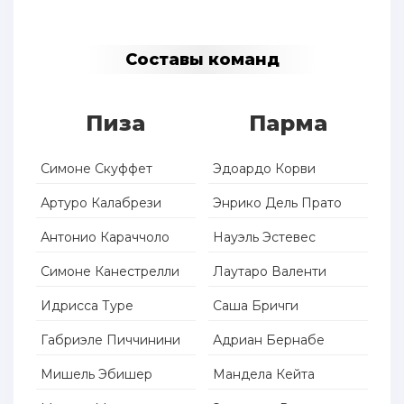
Составы команд
Пиза
Парма
Симоне Скуффет
Эдоардо Корви
Артуро Калабрези
Энрико Дель Пратo
Антонио Караччоло
Науэль Эстевес
Симоне Канестрелли
Лаутаро Валенти
Идрисса Туре
Саша Бричги
Габриэле Пиччинини
Адриан Бернабе
Мишель Эбишер
Мандела Кейта