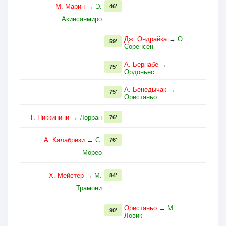
М. Марин
→
Э.
46'
Акинсанмиро
Дж. Ондрайка
→
О.
59'
Соренсен
А. Бернабе
→
75'
Ордоньес
А. Бенедычак
→
75'
Ористаньо
Г. Пиккинини
→
Лорран
76'
А. Калабрези
→
С.
76'
Морео
Х. Мейстер
→
М.
84'
Трамони
Ористаньо
→
М.
90'
Ловик