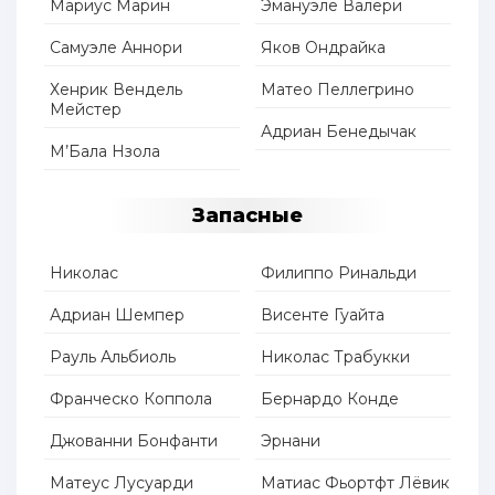
Мариус Марин
Эмануэле Валери
Самуэле Аннори
Яков Ондрайка
Хенрик Вендель
Матео Пеллегрино
Мейстер
Адриан Бенедычак
М’Бала Нзола
Запасные
Николас
Филиппо Ринальди
Адриан Шемпер
Висенте Гуайта
Рауль Альбиоль
Николас Трабукки
Франческо Коппола
Бернардо Конде
Джованни Бонфанти
Эрнани
Матеус Лусуарди
Матиас Фьортфт Лёвик