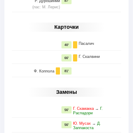
Р. Дурошинми
87'
(пас: М. Лерис)
Карточки
Пасалич
40'
Г. Скалвини
66'
Ф. Коппола
81'
Замены
Г. Скамакка
→
Г.
56'
Распадори
Ю. Мусах
→
Д.
56'
Заппакоста