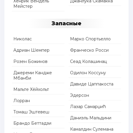
Хенрик Вендель
Джанлука Скамакка
Мейстер
Запасные
Николас
Марко Спортьелло
Адриан Шемпер
Франческо Росси
Розен Божинов
Сеад Колашинац
Джереми Кандже
Одилон Коссуну
Мбанби
Давиде Цаппакоста
Мальте Хёйхольт
Эдерсон
Лорран
Лазар Самарџић
Томаш Эштевеш
Даниэль Мальдини
Брандо Беттадзи
Камалдин Сулемана