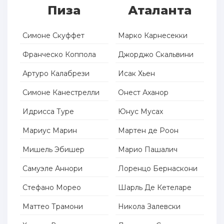
Пиза
Аталанта
Симоне Скуффет
Марко Карнесекки
Франческо Коппола
Джорджо Скальвини
Артуро Калабрези
Исак Хьен
Симоне Канестрелли
Онест Аханор
Идрисса Туре
Юнус Мусах
Мариус Марин
Мартен де Роон
Мишель Эбишер
Марио Пашалич
Самуэле Аннори
Лоренцо Бернаскони
Стефано Морео
Шарль Де Кетеларе
Маттео Трамони
Никола Залевски