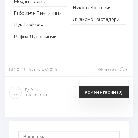
Мехди Лерис
Никола Крстович
Габриэле Пиччинини
Джакомо Распадори
Луи Бюффон
Рафиу Дурошинми
20:43, 16 январь 2026
4 636
0
Добавить
Комментарии (0)
в закладки