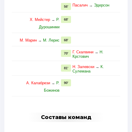
Пасалич
→
Эдерсон
56'
Х. Мейстер
→
Р.
68'
Дурошинми
М. Марин
→
М. Лерис
68'
Г. Скалвини
→
Н.
70'
Крстович
Н. Залевски
→
К.
81'
Сулемана
А. Калабрези
→
Р.
90'
Божинов
Составы команд