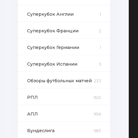
Суперкубок Англии
1
Суперкубок Франции
2
Суперкубок Германии
1
Суперкубок Испании
5
Обзоры футбольных матчей
233
РПЛ
920
АПЛ
996
Бундеслига
583