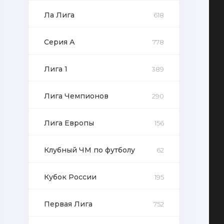
Ла Лига
618
Серия А
778
Лига 1
389
Лига Чемпионов
290
Лига Европы
156
Клубный ЧМ по футболу
62
Кубок России
195
Первая Лига
752