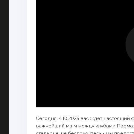
Сегодня, 4.10.2025 вас ждет настоящий 
важнейший матч между клубами Парма —
стадионе, не беспокойтесь - мы предо