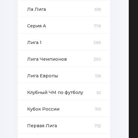
Ла Лига
618
Серия А
778
Лига 1
389
Лига Чемпионов
290
Лига Европы
156
Клубный ЧМ по футболу
62
Кубок России
195
Первая Лига
752