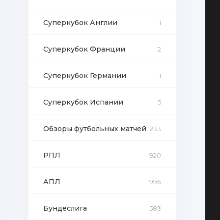
Суперкубок Англии
1
Суперкубок Франции
2
Суперкубок Германии
1
Суперкубок Испании
5
Обзоры футбольных матчей
233
РПЛ
920
АПЛ
996
Бундеслига
583