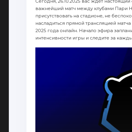
Сегодня, 26.10.2025 вас ждет настоящий
важнейший матч между клубами Пари Н
присутствовать на стадионе, не беспок
насладиться прямой трансляцией матча
2025 года онлайн. Начало эфира заплани
интенсивности игры и следите за кажд