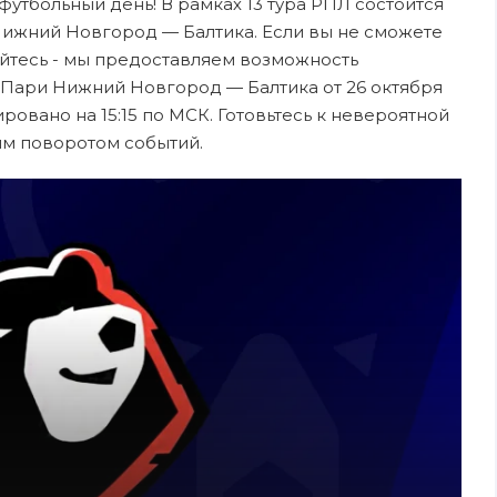
 футбольный день! В рамках 13 тура РПЛ состоится
ижний Новгород — Балтика. Если вы не сможете
ойтесь - мы предоставляем возможность
 Пари Нижний Новгород — Балтика от 26 октября
ровано на 15:15 по МСК. Готовьтесь к невероятной
ым поворотом событий.