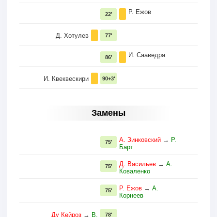
Р. Ежов
22'
Д. Хотулев
77'
И. Сааведра
86'
И. Квеквескири
90+3'
Замены
А. Зинковский
→
Р.
75'
Барт
Д. Васильев
→
А.
75'
Коваленко
Р. Ежов
→
А.
75'
Корнеев
Ду Кейроз
→
В.
78'