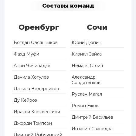
Составы команд
Оренбург
Сочи
Богдан Овсянников
Юрий Дюпин
Фахд Муфи
Кирилл Зайка
Анри Чичинадзе
Неманя Стоич
Данила Хотулев
Александр
Солдатенков
Данила Ведерников
Руслан Магал
Ду Кейроз
Роман Ежов
Иракли Квеквескири
Дмитрий Васильев
Джорди Томпсон
Игнасио Сааведра
Дмитрий Рыбчинский