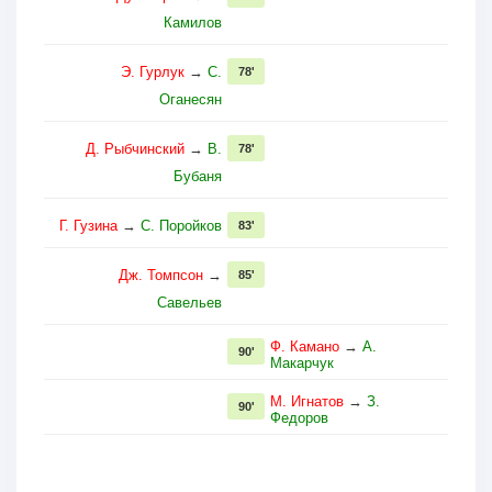
Камилов
Э. Гурлук
→
С.
78'
Оганесян
Д. Рыбчинский
→
В.
78'
Бубаня
Г. Гузина
→
С. Поройков
83'
Дж. Томпсон
→
85'
Савельев
Ф. Камано
→
А.
90'
Макарчук
М. Игнатов
→
З.
90'
Федоров