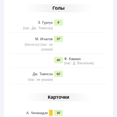
Голы
Э. Гурлук
9'
(пас: Дж. Томпсон)
М. Игнатов
37'
(Автогол) (пас: не
указан)
Ф. Камано
40'
(пас: Д. Васильев)
Дж. Томпсон
62'
(пас: не указан)
Карточки
А. Чичинадзе
16'