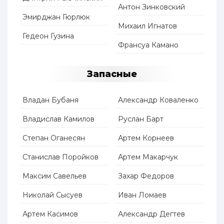
Антон Зинковский
Эмирджан Гюрлюк
Михаил Игнатов
Гедеон Гузина
Франсуа Камано
Запасные
Владан Бубаня
Александр Коваленко
Владислав Камилов
Руслан Барт
Степан Оганесян
Артем Корнеев
Станислав Поройков
Артем Макарчук
Максим Савельев
Захар Федоров
Николай Сысуев
Иван Ломаев
Артем Касимов
Александр Дегтев