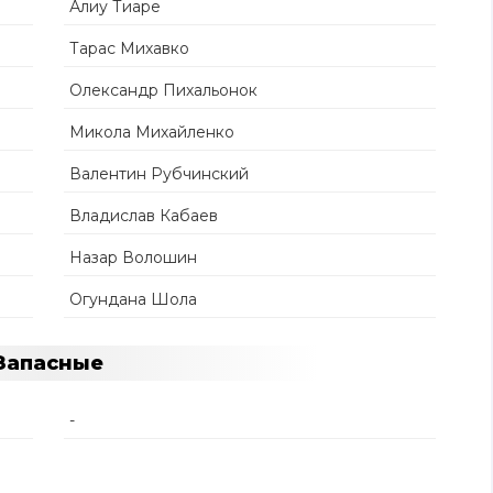
Алиу Тиаре
Тарас Михавко
Олександр Пихальонок
Микола Михайленко
Валентин Рубчинский
Владислав Кабаев
Назар Волошин
Огундана Шола
Запасные
-