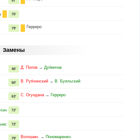
57'
о
75'
Герреро
79'
Замены
Д. Попов
→
Дубинчак
46'
В. Рубчинский
→
В. Буяльский
60'
С. Огундана
→
Герреро
63'
етич
72'
анис
72'
Волошин.
→
Пономаренко.
79'