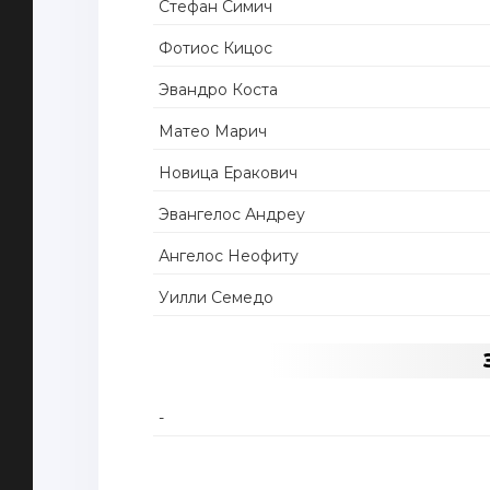
Стефан Симич
Фотиос Кицос
Эвандро Коста
Матео Марич
Новица Еракович
Эвангелос Андреу
Ангелос Неофиту
Уилли Семедо
-