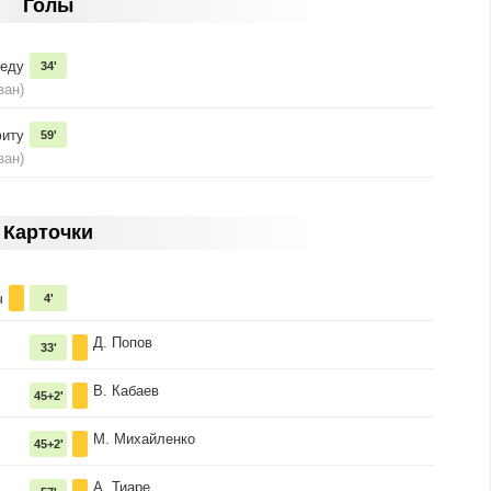
Голы
меду
34'
зан)
фиту
59'
зан)
Карточки
ч
4'
Д. Попов
33'
В. Кабаев
45+2'
М. Михайленко
45+2'
А. Тиаре