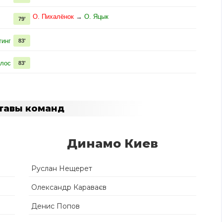
О. Пихалёнок
→
О. Яцык
79'
тинг
83'
улос
83'
тавы команд
Динамо Киев
Руслан Нещерет
Олександр Караваєв
Денис Попов