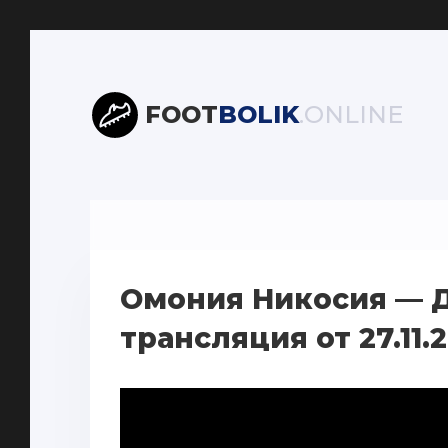
FOOT
BOLIK
.ONLINE
Омония Никосия — 
трансляция от 27.11.