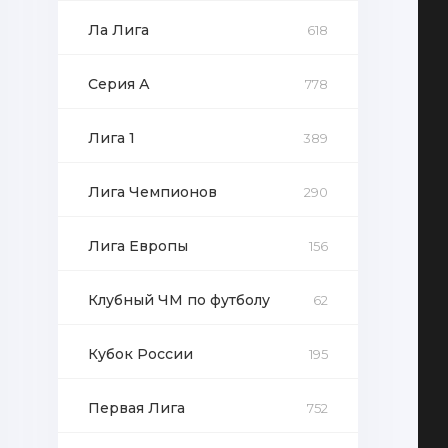
Ла Лига
618
Серия А
778
Лига 1
389
Лига Чемпионов
290
Лига Европы
156
Клубный ЧМ по футболу
62
Кубок России
195
Первая Лига
752