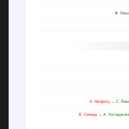
Ф. Узох
А. Неофиту
→
С. Йов
В. Семеду
→
А. Хатзиджов