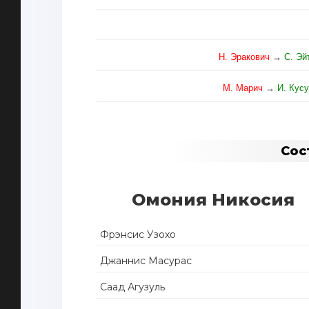
Н. Эракович
→
С. Эй
М. Марич
→
И. Кус
Сос
Омония Никосия
Фрэнсис Узохо
Джаннис Масурас
Саад Агузуль