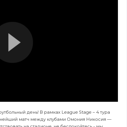
футбольный день! В рамках League Stage – 4 тура
нейший матч между клубами Омония Никосия —
тствовать на стадионе, не беспокойтесь - мы