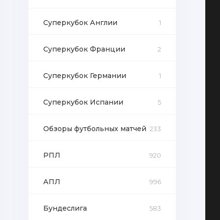
Суперкубок Англии
1
Суперкубок Франции
2
Суперкубок Германии
1
Суперкубок Испании
5
Обзоры футбольных матчей
233
РПЛ
920
АПЛ
996
Бундеслига
583