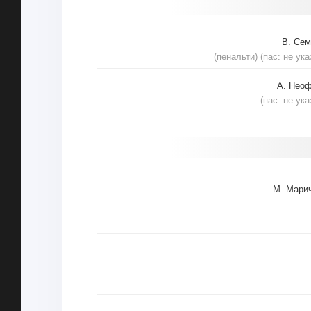
В. Се
(пенальти) (пас: не ука
А. Нео
(пас: не ука
М. Мари