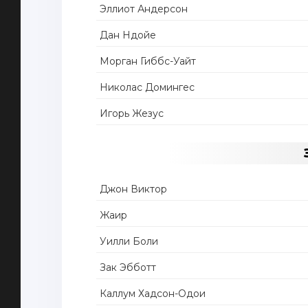
Эллиот Андерсон
Дан Ндойе
Морган Гиббс-Уайт
Николас Домингес
Игорь Жезус
Джон Виктор
Жаир
Уилли Боли
Зак Эбботт
Каллум Хадсон-Одои