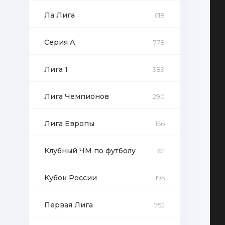
Ла Лига
618
Серия А
778
Лига 1
389
Лига Чемпионов
290
Лига Европы
156
Клубный ЧМ по футболу
62
Кубок России
195
Первая Лига
752