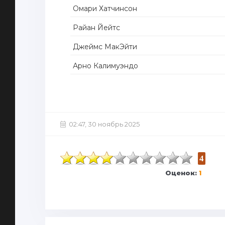
Омари Хатчинсон
Райан Йейтс
Джеймс МакЭйти
Арно Калимуэндо
02:47, 30 ноябрь 2025
4
Оценок:
1