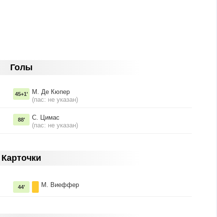
Голы
М. Де Кюпер
45+1'
(пас: не указан)
С. Цимас
88'
(пас: не указан)
Карточки
М. Виеффер
44'