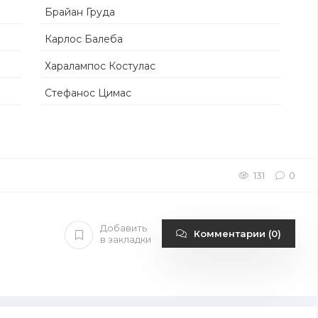
Брайан Груда
Карлос Балеба
Харалампос Костулас
Стефанос Цимас
131
0
Добавить
Комментарии (0)
в закладки