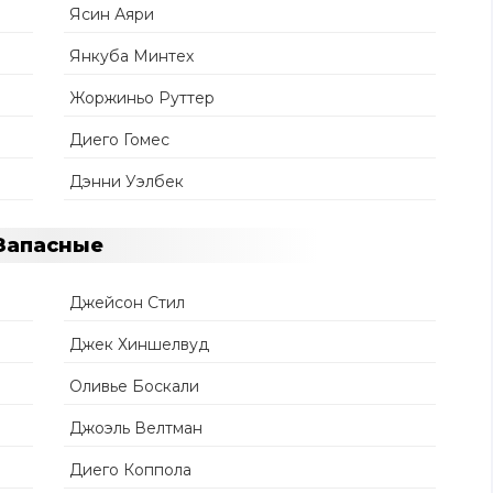
Ясин Аяри
Янкуба Минтех
Жоржиньо Руттер
Диего Гомес
Дэнни Уэлбек
Запасные
Джейсон Стил
Джек Хиншелвуд
Оливье Боскали
Джоэль Велтман
Диего Коппола