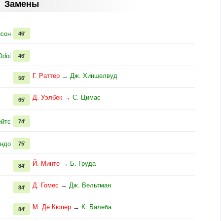
Замены
нсон
46'
Оdoi
46'
Г. Раттер
→
Дж. Хиншелвуд
56'
Д. Уэлбек
→
С. Цимас
65'
ейтс
74'
эндо
75'
Й. Минте
→
Б. Груда
84'
Д. Гомес
→
Дж. Вельтман
84'
М. Де Кюпер
→
К. Балеба
84'