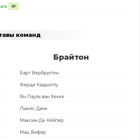
ати
85'
тавы команд
Брайтон
Барт Вербругген
Ферди Кадыоглу
Ян Пауль ван Хекке
Льюис Данк
Максим Де Кёйпер
Мац Вифер