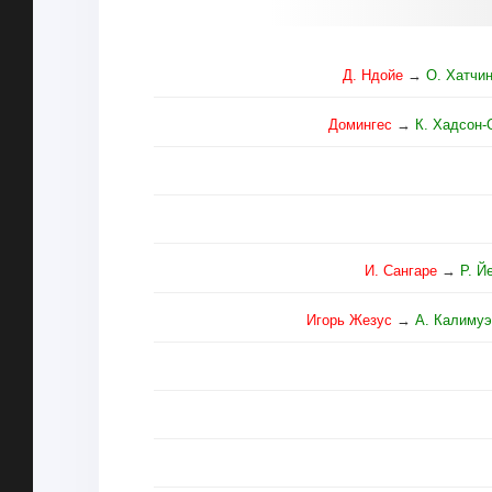
Д. Ндойе
→
О. Хатчи
Домингес
→
К. Хадсон-
И. Сангаре
→
Р. Й
Игорь Жезус
→
А. Калиму