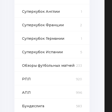
Суперкубок Англии
1
Суперкубок Франции
2
Суперкубок Германии
1
Суперкубок Испании
5
Обзоры футбольных матчей
233
РПЛ
920
АПЛ
996
Бундеслига
583