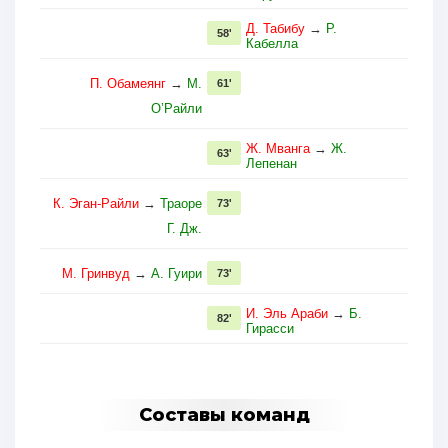
Д. Табибу
→
Р.
58'
Кабелла
П. Обамеянг
→
М.
61'
О’Райли
Ж. Мванга
→
Ж.
63'
Лепенан
К. Эган-Райли
→
Траоре
73'
Г. Дж.
М. Гринвуд
→
А. Гуири
73'
И. Эль Араби
→
Б.
82'
Гирасси
Составы команд