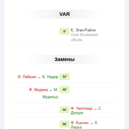
VAR
К. Эган-Райли
8'
Goal Disallowed -
offside
Замены
И. Пайшао
→
Б. Надир
32'
Ф. Медина
→
М.
46'
Мурильо
Ф. Чентонце
→
С.
46'
Дукуре
Ф. Коклен
→
Л.
58'
Леруа