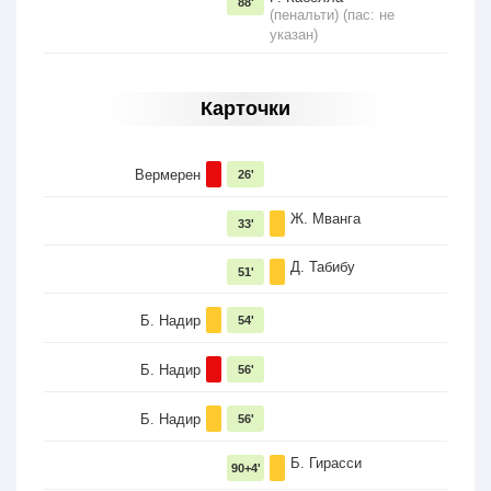
88'
(пенальти) (пас: не
указан)
Карточки
Вермерен
26'
Ж. Мванга
33'
Д. Табибу
51'
Б. Надир
54'
Б. Надир
56'
Б. Надир
56'
Б. Гирасси
90+4'