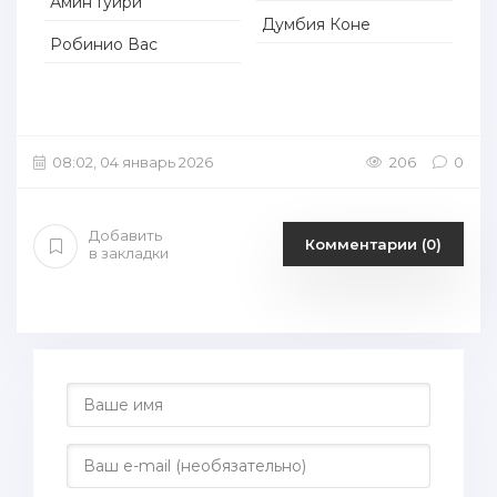
Амин Гуири
Думбия Коне
Робинио Вас
08:02, 04 январь 2026
206
0
Добавить
Комментарии (0)
в закладки