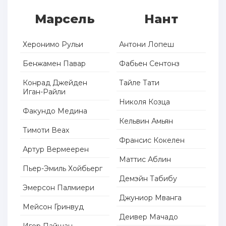
Марсель
Нант
Херонимо Рульи
Антони Лопеш
Бенжамен Павар
Фабьен Сентонз
Конрад Джейден
Тайле Тати
Иган-Райли
Николя Козца
Факундо Медина
Кельвин Амьян
Тимоти Веах
Франсис Кокелен
Артур Вермеерен
Маттис Аблин
Пьер-Эмиль Хойбьерг
Демэйн Табибу
Эмерсон Палмиери
Джуниор Мванга
Мейсон Гринвуд
Деивер Мачадо