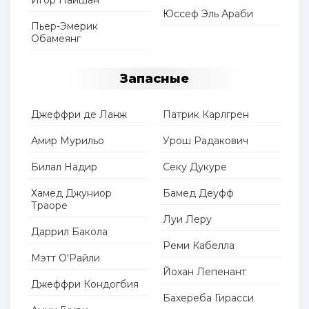
Игор Пайшан
Юссеф Эль Араби
Пьер-Эмерик
Обамеянг
Запасные
Джеффри де Ланж
Патрик Карлгрен
Амир Мурильо
Урош Радакович
Билал Надир
Секу Дукуре
Хамед Джуниор
Бамед Деуфф
Траоре
Луи Леру
Даррил Бакола
Реми Кабелла
Мэтт О'Райли
Йохан Лепенант
Джеффри Кондогбия
Бахереба Гирасси