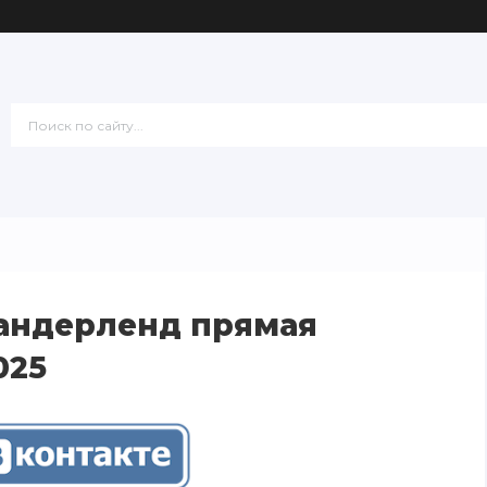
Сандерленд прямая
025