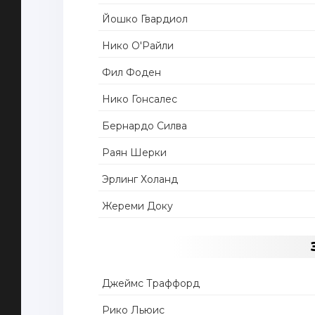
Йошко Гвардиол
Нико О'Райли
Фил Фоден
Нико Гонсалес
Бернардо Силва
Раян Шерки
Эрлинг Холанд
Жереми Доку
Джеймс Траффорд
Рико Льюис