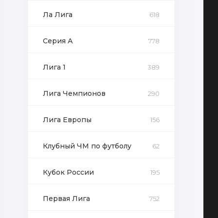
Ла Лига
618
Серия А
778
Лига 1
389
Лига Чемпионов
290
Лига Европы
156
Клубный ЧМ по футболу
62
Кубок России
195
Первая Лига
752