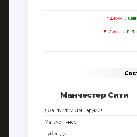
Р. Шерки
→
Сав
Б. Силва
→
Р. Л
Сос
Манчестер Сити
Джанлуиджи Доннарумма
Матеус Нунес
Рубен Диаш