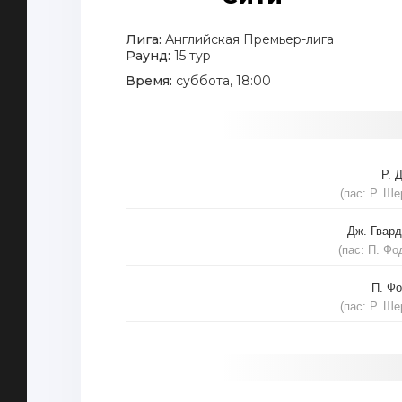
Лига:
Английская Премьер-лига
Раунд:
15 тур
Время:
суббота, 18:00
Р. 
(пас: Р. Ше
Дж. Гвар
(пас: П. Фо
П. Ф
(пас: Р. Ше