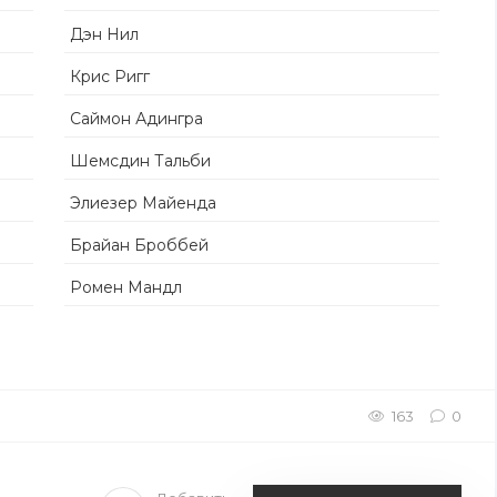
Дэн Нил
Крис Ригг
Саймон Адингра
Шемсдин Тальби
Элиезер Майенда
Брайан Броббей
Ромен Мандл
163
0