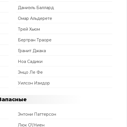
Даниэль Баллард
Омар Альдерете
Трей Хьюм
Бертран Траоре
Гранит Джака
Ноа Садики
Энцо Ле Фе
Уилсон Изидор
Запасные
Энтони Паттерсон
Люк О\'Ниен