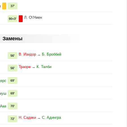
л
37'
Л. О\'Ниен
90+3'
Замены
В. Изидор
→
Б. Броббей
56'
Траоре
→
К. Талби
56'
дерс
69'
муш
69'
 Аке
70'
Н. Садики
→
С. Адингра
72'