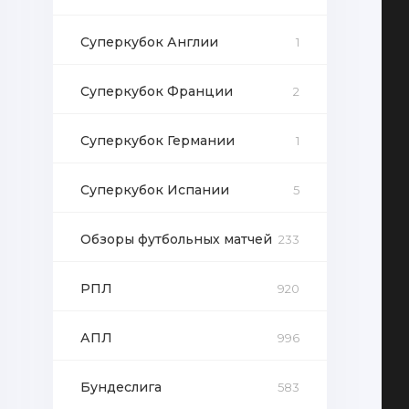
Суперкубок Англии
1
Суперкубок Франции
2
Суперкубок Германии
1
Суперкубок Испании
5
Обзоры футбольных матчей
233
РПЛ
920
АПЛ
996
Бундеслига
583