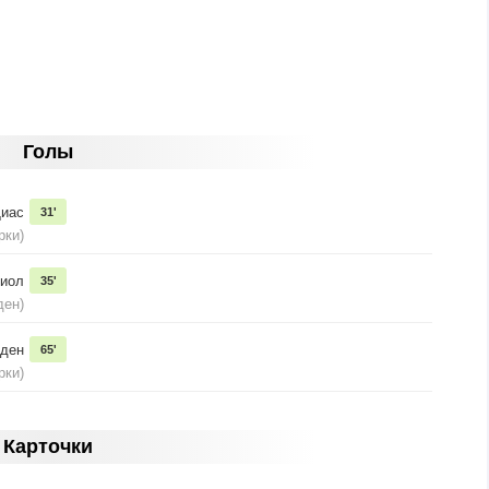
Голы
Диас
31'
рки)
диол
35'
ден)
оден
65'
рки)
Карточки