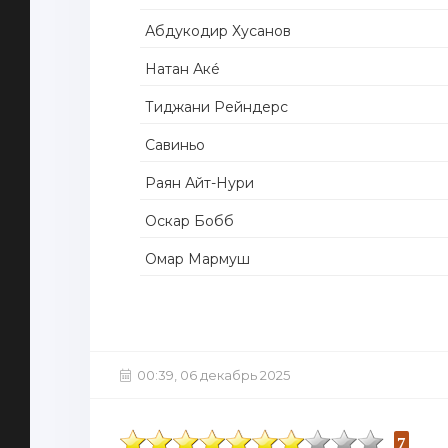
Абдукодир Хусанов
Натан Акé
Тиджани Рейндерс
Савиньо
Раян Айт-Нури
Оскар Бобб
Омар Мармуш
00:39, 06 декабрь 2025
7