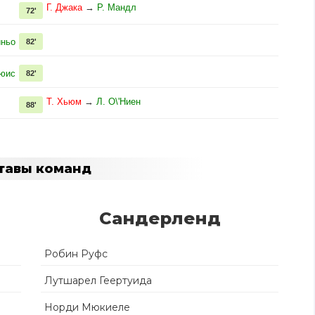
Г. Джака
→
Р. Мандл
72'
иньо
82'
ьюис
82'
Т. Хьюм
→
Л. О\'Ниен
88'
тавы команд
Сандерленд
Робин Руфс
Лутшарел Геертуида
Норди Мюкиеле