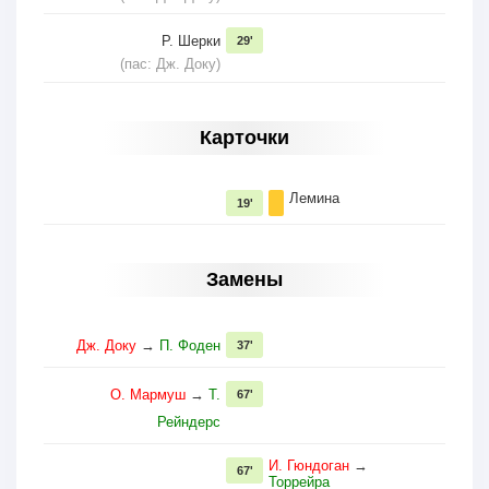
Р. Шерки
29'
(пас: Дж. Доку)
Карточки
Лемина
19'
Замены
Дж. Доку
→
П. Фоден
37'
О. Мармуш
→
Т.
67'
Рейндерс
И. Гюндоган
→
67'
Торрейра