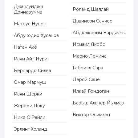
Джанлуиджи
Роланд Шаллай
Доннарумма
Давинсон Санчес
Матеус Нунес
Абдюлкерим Бардакчы
Абдукодир Хусанов
Исмаил Якобс
Натан Акé
Марио Лемина
Раян Айт-Нури
Габриэл Сара
Бернардо Силва
Лерой Сане
Омар Мармуш
Илкай Гюндоган
Раян Шерки
Барыш Альпер Йылмаз
Жереми Доку
Виктор Осимхен
Нико О'Райли
Эрлинг Холанд