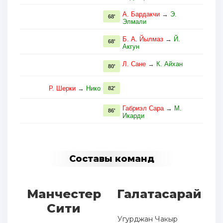
А. Бардакчи
→
Э.
68'
Элмали
Б. А. Йылмаз
→
Й.
68'
Акгун
Л. Сане
→
К. Айхан
80'
Р. Шерки
→
Нико
82'
Габриэл Сара
→
М.
86'
Икарди
Составы команд
Манчестер
Галатасарай
Сити
Угурджан Чакыр