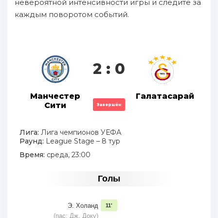
невероятной интенсивности игры и следите за
каждым поворотом событий.
2 : 0
Манчестер
Галатасарай
Сити
Завершён
Лига:
Лига чемпионов УЕФА
Раунд:
League Stage – 8 тур
Время:
среда, 23:00
Голы
Э. Холанд
11'
(пас: Дж. Доку)