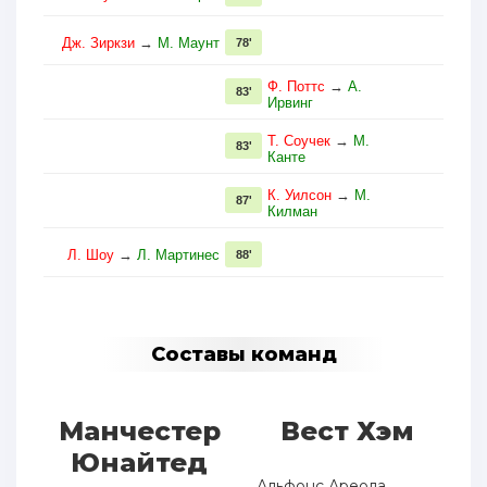
Дж. Зиркзи
→
М. Маунт
78'
Ф. Поттс
→
А.
83'
Ирвинг
Т. Соучек
→
М.
83'
Канте
К. Уилсон
→
М.
87'
Килман
Л. Шоу
→
Л. Мартинес
88'
Составы команд
Манчестер
Вест Хэм
Юнайтед
Альфонс Ареола