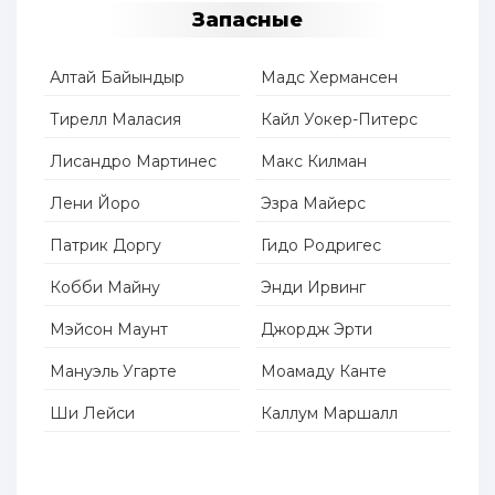
Запасные
Алтай Байындыр
Мадс Хермансен
Тирелл Маласия
Кайл Уокер-Питерс
Лисандро Мартинес
Макс Килман
Лени Йоро
Эзра Майерс
Патрик Доргу
Гидо Родригес
Кобби Майну
Энди Ирвинг
Мэйсон Маунт
Джордж Эрти
Мануэль Угарте
Моамаду Канте
Ши Лейси
Каллум Маршалл