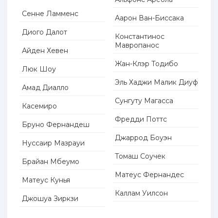
Сенне Ламменс
Аарон Ван-Биссака
Диого Далот
Константинос
Мавропанос
Айден Хевен
Жан-Клэр Тодибо
Люк Шоу
Эль Хаджи Малик Диуф
Амад Диалло
Сунгуту Магасса
Касемиро
Фредди Поттс
Бруно Фернандеш
Джаррод Боуэн
Нуссаир Мазрауи
Томаш Соучек
Брайан Мбеумо
Матеус Фернандес
Матеус Кунья
Каллам Уилсон
Джошуа Зиркзи