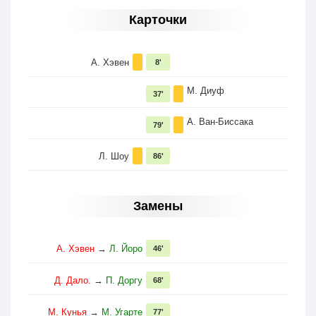
Карточки
А. Хэвен
8'
М. Диуф
37'
А. Ван-Биссака
79'
Л. Шоу
86'
Замены
А. Хэвен
→
Л. Йоро
46'
Д. Дало.
→
П. Доргу
68'
М. Кунья
→
М. Угарте
77'