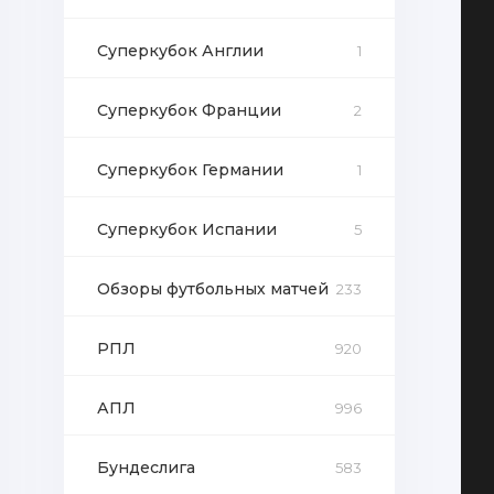
Суперкубок Англии
1
Суперкубок Франции
2
Суперкубок Германии
1
Суперкубок Испании
5
Обзоры футбольных матчей
233
РПЛ
920
АПЛ
996
Бундеслига
583