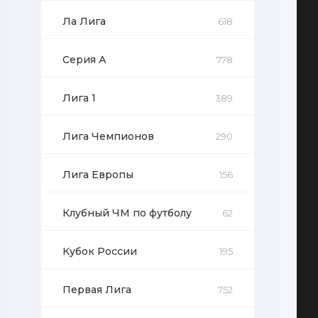
Ла Лига
618
Серия А
778
Лига 1
389
Лига Чемпионов
290
Лига Европы
156
Клубный ЧМ по футболу
62
Кубок России
195
Первая Лига
752