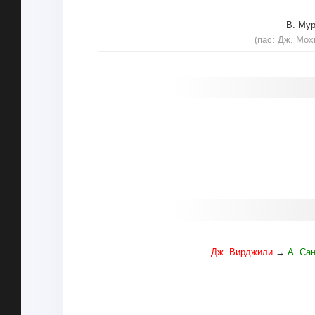
В. Му
(пас: Дж. Мох
Дж. Вирджили
→
А. Са