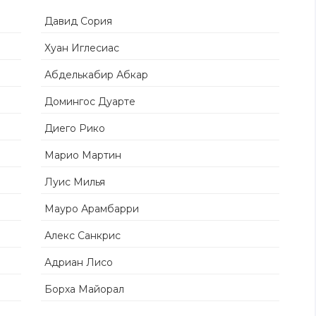
Давид Сория
Хуан Иглесиас
Абделькабир Абкар
Домингос Дуарте
Диего Рико
Марио Мартин
Луис Милья
Мауро Арамбарри
Алекс Санкрис
Адриан Лисо
Борха Майорал