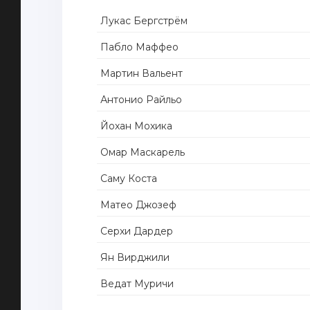
Лукас Бергстрём
Пабло Маффео
Мартин Вальент
Антонио Райльо
Йохан Мохика
Омар Маскарель
Саму Коста
Матео Джозеф
Серхи Дардер
Ян Вирджили
Ведат Муричи