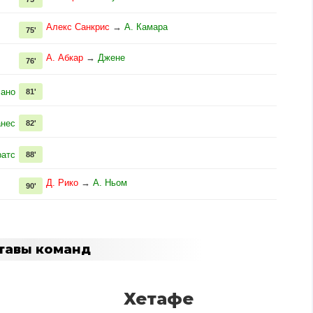
Алекс Санкрис
→
А. Камара
75'
А. Абкар
→
Джене
76'
сано
81'
анес
82'
ратс
88'
Д. Рико
→
А. Ньом
90'
тавы команд
Хетафе