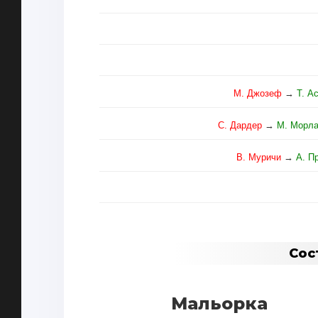
М. Джозеф
→
Т. А
С. Дардер
→
М. Морл
В. Муричи
→
А. П
Сос
Мальорка