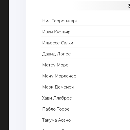
Нил Торрегитарт
Иван Куэльяр
Ильессе Салхи
Давид Лопес
Матеу Море
Ману Морланес
Марк Доменеч
Хави Ллабрес
Пабло Торре
Такума Асано