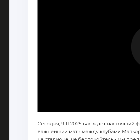
Сегодня, 9.11.2025 вас ждет настоящий ф
важнейший матч между клубами Мальорк
на стадионе, не беспокойтесь - мы пр