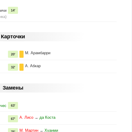
ричи
14'
ика)
Карточки
М. Арамбарри
20'
А. Абкар
32'
Замены
нчес
63'
А. Лисо
→
да Коста
67'
М. Мартин
→
Хуанми
75'