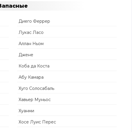
Запасные
Диего Феррер
Лукас Ласо
Аллан Ньом
Джене
Коба да Коста
Абу Камара
Хуго Солосабаль
Хавьер Муньос
Хуанми
Хосе Луис Перес