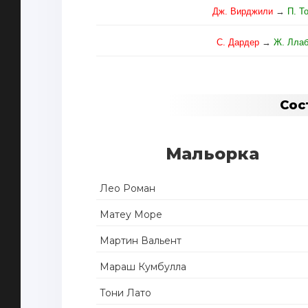
Дж. Вирджили
→
П. Т
С. Дардер
→
Ж. Лла
Сос
Мальорка
Лео Роман
Матеу Море
Мартин Вальент
Мараш Кумбулла
Тони Лато