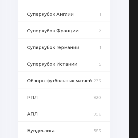
Суперкубок Англии
1
Суперкубок Франции
2
Суперкубок Германии
1
Суперкубок Испании
5
Обзоры футбольных матчей
233
РПЛ
920
АПЛ
996
Бундеслига
583