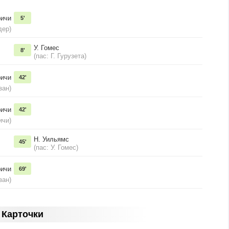
ричи
5'
дер)
У. Гомес
8'
(пас: Г. Гурузета)
ричи
42'
зан)
ричи
42'
ичи)
Н. Уильямс
45'
(пас: У. Гомес)
ричи
69'
зан)
Карточки