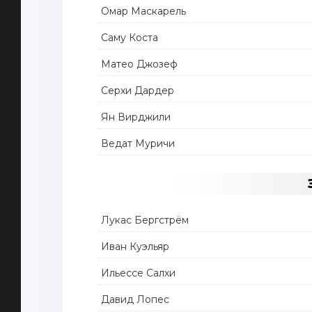
Омар Маскарель
Саму Коста
Матео Джозеф
Серхи Дардер
Ян Вирджили
Ведат Муричи
Лукас Бергстрём
Иван Куэльяр
Ильессе Салхи
Давид Лопес