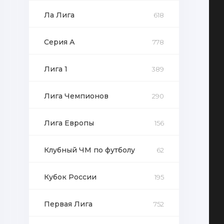
Ла Лига
618
Серия А
778
Лига 1
389
Лига Чемпионов
290
Лига Европы
156
Клубный ЧМ по футболу
62
Кубок России
195
Первая Лига
752