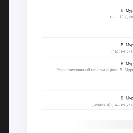
В. Му
(пас: С. Дар
В. Му
(пас: не ука
В. Му
(Нереализованный пенальти) (пас: В. Мур
В. Му
(пенальти) (пас: не ука