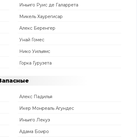
Иньиго Руис де Галаррета
Микель Хаурегисар
Алекс Беренгер
Унай Гомес
Нико Уильямс
Горка Гурузета
Запасные
Алекс Падилья
Икер Монреаль Агундес
Иньиго Лекуэ
Адама Боиро