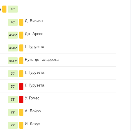
а
18'
Д. Вивиан
40'
Дж. Аресо
45+5'
Г. Гурузета
45+6'
Руис де Галаррета
45+7'
Г. Гурузета
70'
Г. Гурузета
70'
У. Гомес
71'
А. Бойро
72'
И. Лекуэ
72'