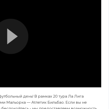
футбольный день! В рамках 20 тура Ла Лига
ми Мальорка — Атлетик Бильбао. Если вы не
е беспокойтесь - мы предоставляем возможность