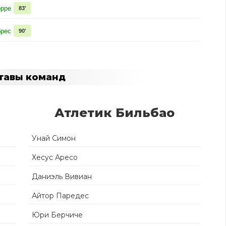
орре
83'
брес
90'
тавы команд
Атлетик Бильбао
Унай Симон
Хесус Аресо
Даниэль Вивиан
Айтор Паредес
Юри Берчиче