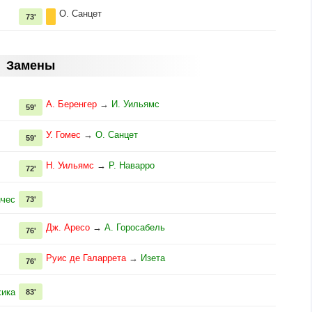
О. Санцет
73'
Замены
А. Беренгер
→
И. Уильямс
59'
У. Гомес
→
О. Санцет
59'
Н. Уильямс
→
Р. Наварро
72'
нчес
73'
Дж. Аресо
→
А. Горосабель
76'
Руис де Галаррета
→
Изета
76'
хика
83'