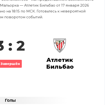
Мальорка — Атлетик Бильбао от 17 января 2026
о на 18:15 по МСК. Готовьтесь к невероятной
ым поворотом событий.
3 : 2
Атлетик
Завершён
Бильбао
Голы