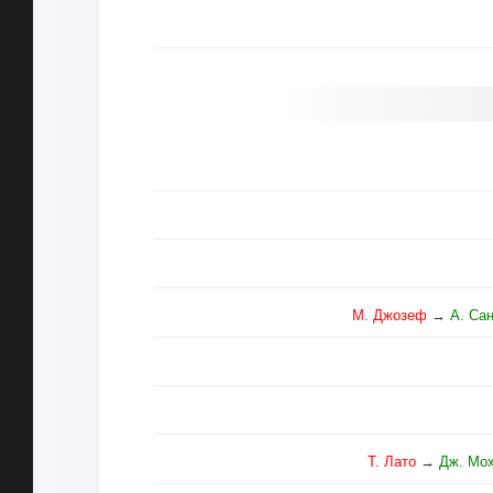
М. Джозеф
→
А. Са
Т. Лато
→
Дж. Мо