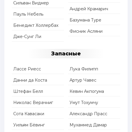
Сильван Видмер
Андрей Крамарич
Пауль Небель
Базумана Туре
Бенедикт Холлербах
Фисник Асляни
Дже-Сунг Ли
Запасные
Лассе Риесс
Лука Филипп
Данни да Коста
Артур Чавес
Штефан Белл
Кевин Акпогума
Николас Верачниг
Умут Тохумчу
Сота Кавасаки
Александр Прасс
Уильям Бёвинг
Мухаммед Дамар