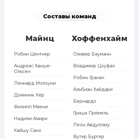
Составы команд
Майнц
Хоффенхайм
Робин Центнер
Оливер Бауманн
Андреас Ханше-
Владимир Цоуфал
Ольсен
Робин Гранач
Леннард Мэлоуни
Альбиан Хайдари
Доминик Кёр
Бернардо
Филипп Мвене
Гриша Прёмель
Надиэм Амири
Леон Авдуллаху
Кайшу Сано
Вутер Бургер