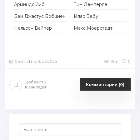
Арминдо Зиб
Тим Лемперле
Бен Джастус Бобциен
Илас Бебу
Нельсон Вайпер
Макс Моерстедт
03:41, 21 ноябрь 2025
194
0
Добавить
Комментарии (0)
в закладки