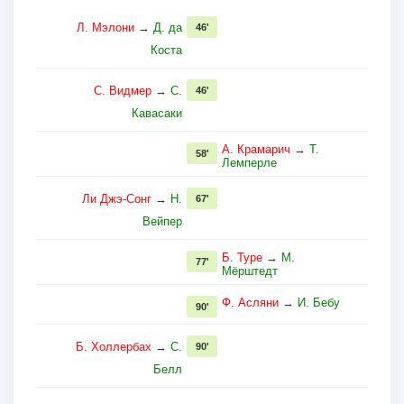
Л. Мэлони
→
Д. да
46'
Коста
С. Видмер
→
С.
46'
Кавасаки
А. Крамарич
→
Т.
58'
Лемперле
Ли Джэ-Сонг
→
Н.
67'
Вейпер
Б. Туре
→
М.
77'
Мёрштедт
Ф. Асляни
→
И. Бебу
90'
Б. Холлербах
→
С.
90'
Белл