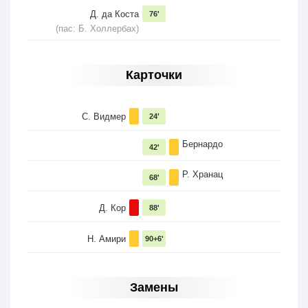
Д. да Коста
76'
(пас: Б. Холлербах)
Карточки
С. Видмер
24'
Бернардо
42'
Р. Хранац
68'
Д. Кoр
88'
Н. Амири
90+6'
Замены