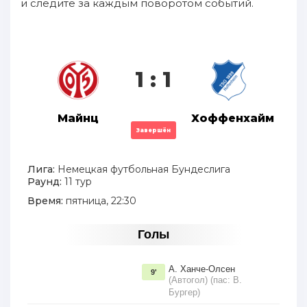
и следите за каждым поворотом событий.
1 : 1
Майнц
Хоффенхайм
Завершён
Лига:
Немецкая футбольная Бундеслига
Раунд:
11 тур
Время:
пятница, 22:30
Голы
А. Ханче-Олсен
9'
(Автогол) (пас: В.
Бургер)