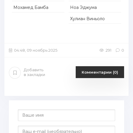
Мохамед Бамба
Ноа Эджума
Хулиан Виньоло
04:48, 09 ноябрь 2025
291
0
Добавить
Комментарии (0)
в закладки