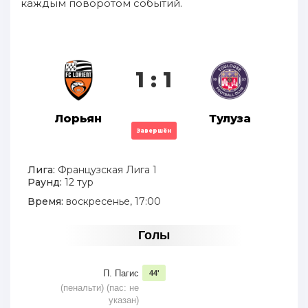
каждым поворотом событий.
1 : 1
Лорьян
Тулуза
Завершён
Лига:
Французская Лига 1
Раунд:
12 тур
Время:
воскресенье, 17:00
Голы
П. Пагис
44'
(пенальти) (пас: не
указан)