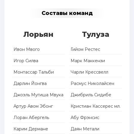
Составы команд
Лорьян
Тулуза
Ивон Мвого
Гийом Рестес
Игор Силва
Марк Маккензи
Монтассар Тальби
Чарли Крессвелл
Дарлин Йонгва
Расмус Николайсен
Джоэль Мугиша Мвука
Джибриль Сидибе
Артур Авом Эбонг
Кристиан Кассерес мл.
Лоран Абергель
Абу Фрэнсис
Карим Дермане
Даян Метали