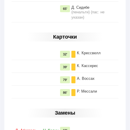
Д. Сидибе
65'
(пенальти) (пас: не
указан)
Карточки
К. Крессвелл
32'
К. Кассерес
39'
А. Воссах
79'
Р. Мессали
86'
Замены