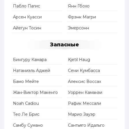
Пабло Пагис
Янн Гбохо
Арсен Куасси
Фрэнк Магри
Айегун Тосин
Эмерсонн
Запасные
Бингуру Камара
Kjetil Haug
Натаниэль Аджей
Сени Кумбасса
Бамо Мейте
Алексис Воссах
Жан-Виктор Макенго
Уоррен Каманзи
Noah Cadiou
Рафик Мессали
Тео Ле Брис
Марио Зауэр
Самбу Сумано
Сантьяго Идальго