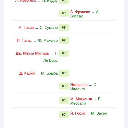
Л. Абергель
→
Н. Кадиу
60'
А. Фрэнсис
→
А.
66'
Воссах
А. Тосин
→
С. Сумано
69'
П. Пагис
→
Ж. Макенго
69'
Дж. Мвука Мугиша
→
Т.
80'
Ле Брис
Д. Карим
→
М. Бамба
80'
Эмерсонн
→
С.
80'
Идальго
М. Маккензи
→
Р.
80'
Мессали
Й. Гбохо
→
М. Зауэр
90'