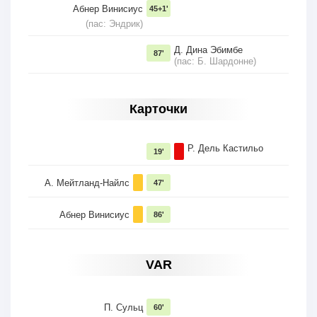
Абнер Винисиус
45+1'
(пас: Эндрик)
Д. Дина Эбимбе
87'
(пас: Б. Шардонне)
Карточки
Р. Дель Кастильо
19'
А. Мейтланд-Найлс
47'
Абнер Винисиус
86'
VAR
П. Сульц
60'