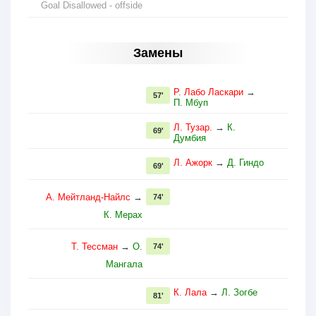
Goal Disallowed - offside
Замены
Р. Лабо Ласкари
→
57'
П. Мбуп
Л. Тузар.
→
К.
69'
Думбия
Л. Ажорк
→
Д. Гиндо
69'
А. Мейтланд-Найлс
→
74'
К. Мерах
Т. Тессман
→
О.
74'
Мангала
К. Лала
→
Л. Зогбе
81'