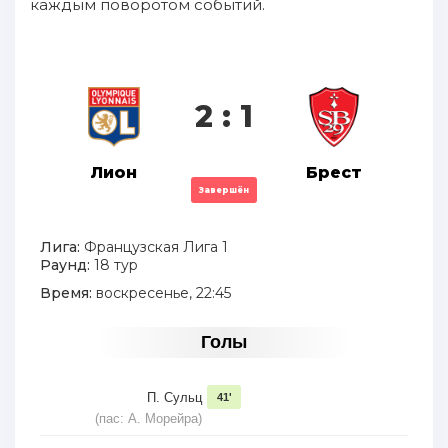
каждым поворотом событий.
2 : 1
Лион
Брест
Завершён
Лига:
Французская Лига 1
Раунд:
18 тур
Время:
воскресенье, 22:45
Голы
П. Сульц
41'
(пас: А. Морейра)