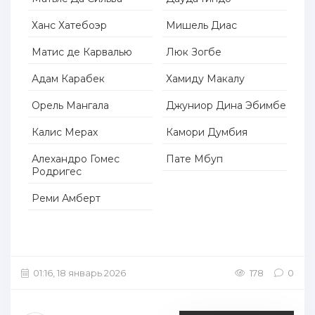
Ханс Хатебоэр
Мишель Диас
Матис де Карвалью
Люк Зогбе
Адам Карабек
Хамиду Макалу
Орель Мангала
Джуниор Дина Эбимбе
Калис Мерах
Камори Думбия
Алехандро Гомес
Пате Мбуп
Родригес
Реми Амберт
01:16, 18 январь 2026
178
0