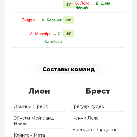
Б. Локо
→
Д. Дина
81'
Эбимбе
Эндрик
→
А. Карабек
89'
А. Морейра
→
Х.
90'
Хатебоэр
Составы команд
Лион
Брест
Доминик Грейф
Грегуар Кудер
Эйнсли Мейтланд-
Кенни Лала
Найлс
Брендан Шардонне
Клинтон Мата