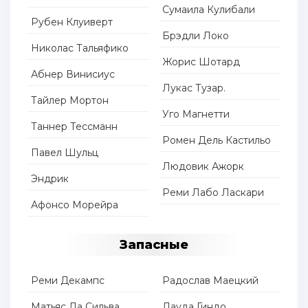
Сумаила Кулибали
Рубен Клуиверт
Брэдли Локо
Николас Тальяфико
Жорис Шотард
Абнер Винисиус
Лукас Тузар.
Тайлер Мортон
Уго Магнетти
Таннер Тессманн
Ромен Дель Кастильо
Павел Шульц
Людовик Ажорк
Эндрик
Реми Лабо Ласкари
Афонсо Морейра
Запасные
Реми Декампс
Радослав Маецкий
Матьяс Да Сильва
Дауда Гиндо