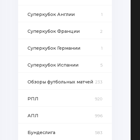
Суперкубок Англии
1
Суперкубок Франции
2
Суперкубок Германии
1
Суперкубок Испании
5
Обзоры футбольных матчей
233
РПЛ
920
АПЛ
996
Бундеслига
583