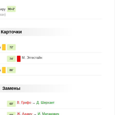
Жиру
90+2'
зан)
Карточки
е
72'
М. Эггестайн
74'
н
86'
Замены
В. Грифо
→
Д. Шерхант
60'
Ж. Адаму
→
И. Матанович
60'