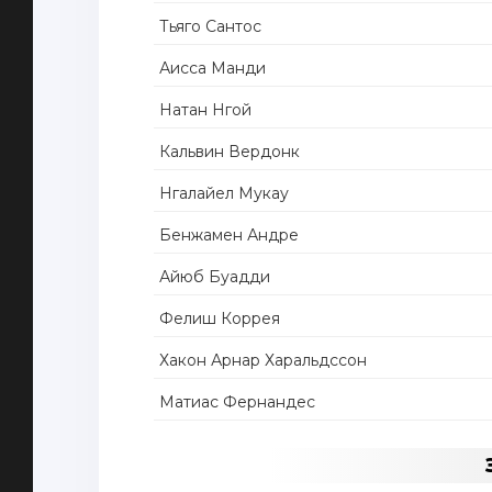
Тьяго Сантос
Аисса Манди
Натан Нгой
Кальвин Вердонк
Нгалайел Мукау
Бенжамен Андре
Айюб Буадди
Фелиш Коррея
Хакон Арнар Харальдссон
Матиас Фернандес