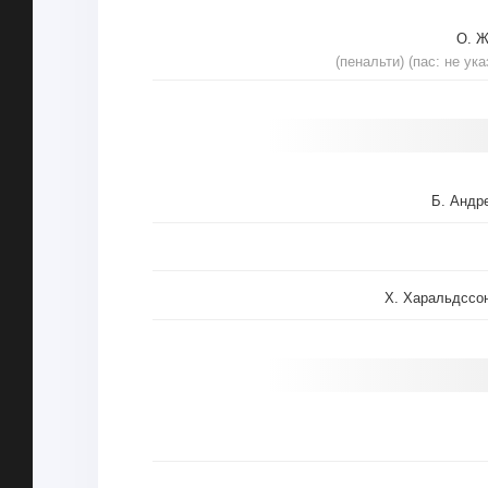
О. 
(пенальти) (пас: не ука
Б. Андр
Х. Харальдссо