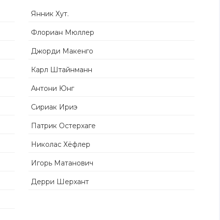
Янник Хут.
Флориан Мюллер
Джорди Макенго
Карл Штайнманн
Антони Юнг
Сириак Ириэ
Патрик Остерхаге
Николас Хёфлер
Игорь Матанович
Дерри Шерхант