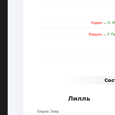
Коррея
→
О. 
Вердонк
→
Р. П
Сос
Лилль
Берке Эзер