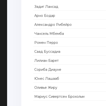
Задиг Лансад
Арно Бодар
Александро Рибейро
Чансель Мбемба
Ромен Перро
Саад Буссадиа
Лилиан Барет
Сориба Диауне
Юнес Лашааб
Оливье Жиру
Мариус Сивертсен Брохольм