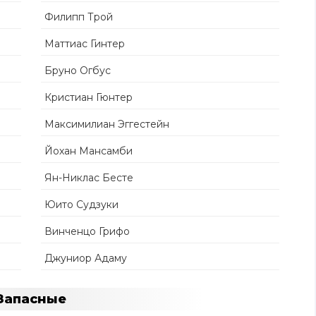
Филипп Трой
Маттиас Гинтер
Бруно Огбус
Кристиан Гюнтер
Максимилиан Эггестейн
Йохан Мансамби
Ян-Никлас Бесте
Юито Судзуки
Винченцо Грифо
Джуниор Адаму
Запасные