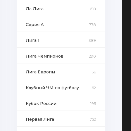
Ла Лига
618
Серия А
778
Лига 1
389
Лига Чемпионов
290
Лига Европы
156
Клубный ЧМ по футболу
62
Кубок России
195
Первая Лига
752