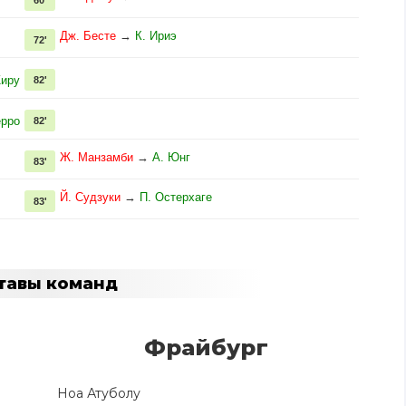
Дж. Бесте
→
К. Ириэ
72'
Жиру
82'
ерро
82'
Ж. Манзамби
→
А. Юнг
83'
Й. Судзуки
→
П. Остерхаге
83'
тавы команд
Фрайбург
Ноа Атуболу