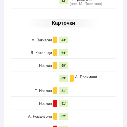
32'
(пас: М. Политано)
Карточки
М. Заккагни
43'
Д. Катальди
64'
Т. Нослин
69'
А. Ррахмани
69'
Т. Нослин
81'
Т. Нослин
81'
А. Романьоли
82'