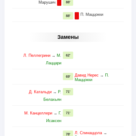
Марушич
88'
П. Маццокки
88'
Замены
Л. Пеллегрини
→
М.
62'
Лаццари
Давид Нерес
→
П.
69'
Маццокки
Д. Катальди
→
Р.
71'
Белахьян
М. Канцеллери
→
Г.
71'
Исаксен
Л. Спинаццола
→
78'