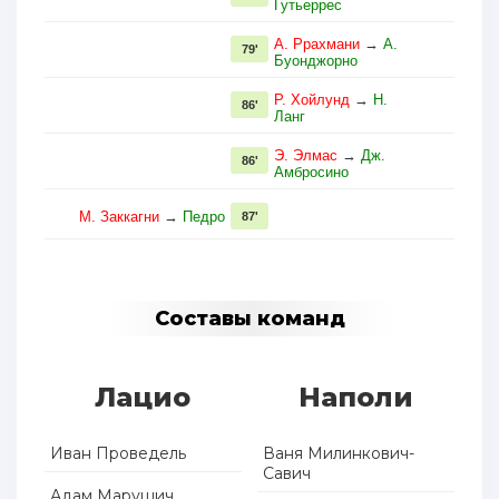
Гутьеррес
А. Ррахмани
→
А.
79'
Буонджорно
Р. Хойлунд
→
Н.
86'
Ланг
Э. Элмас
→
Дж.
86'
Амбросино
М. Заккагни
→
Педро
87'
Составы команд
Лацио
Наполи
Иван Проведель
Ваня Милинкович-
Савич
Адам Марушич