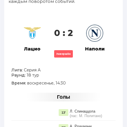
каждым поворотом событий.
0 : 2
Лацио
Наполи
Завершён
Лига:
Серия А
Раунд:
18 тур
Время:
воскресенье, 14:30
Голы
Л. Спинаццола
13'
(пас: М. Политано)
А. Ррахмани