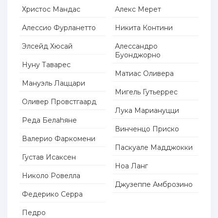
Христос Мандас
Алекс Мерет
Алессио Фурланетто
Никита Контини
Элсейд Хюсай
Алессандро
Буонджорно
Нуну Таварес
Матиас Оливера
Мануэль Лаццари
Мигель Гутьеррес
Оливер Провстгаард
Лука Мариануцци
Редa Белаhянe
Винченцо Приско
Валерио Фаркомени
Паскуале Мадджокки
Густав Исаксен
Ноа Ланг
Николо Ровелла
Джузеппе Амброзино
Федерико Серра
Педро