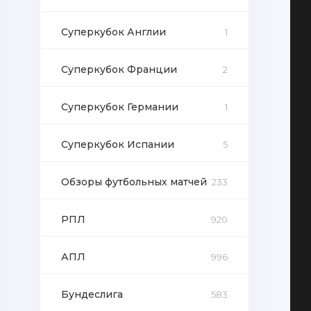
Суперкубок Англии
1
Суперкубок Франции
2
Суперкубок Германии
1
Суперкубок Испании
5
Обзоры футбольных матчей
233
РПЛ
920
АПЛ
996
Бундеслига
583