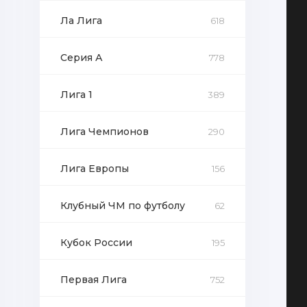
Ла Лига
618
Серия А
778
Лига 1
389
Лига Чемпионов
290
Лига Европы
156
Клубный ЧМ по футболу
62
Кубок России
195
Первая Лига
752