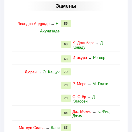
Замены
Леандро Андраде
→
Н.
59'
Ахундзаде
К. Дольберг
→
Д.
65'
Конаду
Итакура
→
Регеер
65'
Дюран
→
О. Кащук
70'
Р. Моро
→
М. Годтс
76'
С. Стёр
→
Д.
76'
Классен
Дж. Мокио
→
К. Фиц-
84'
Джим
Матеус Силва
→
Дани
86'