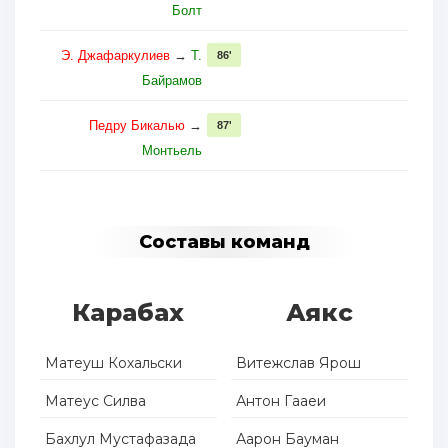
Болт
Э. Джафаркулиев
→
Т.
86'
Байрамов
Педру Бикалью
→
87'
Монтьель
Составы команд
Карабах
Аякс
Матеуш Кохальски
Витежслав Ярош
Матеус Силва
Антон Гааеи
Бахлул Мустафазада
Аарон Бауман