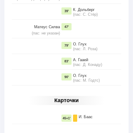
К. Дольберг
39'
(пас: С. Стёр)
Матеус Силва
47'
(пас: не указан)
О. Глух
79'
(пас: Л. Роза)
А. Гааей
83'
(пас: Д. Конаду)
О. Глух
90'
(пас: М. Годтс)
Карточки
И. Баас
45+1'