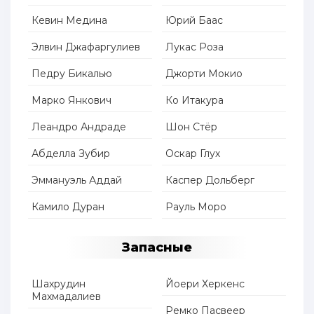
Кевин Медина
Юрий Баас
Элвин Джафаргулиев
Лукас Роза
Педру Бикалью
Джорти Мокио
Марко Янкович
Ко Итакура
Леандро Андраде
Шон Стёр
Абделла Зубир
Оскар Глух
Эммануэль Аддай
Каспер Дольберг
Камило Дуран
Рауль Моро
Запасные
Шахрудин
Йоери Херкенс
Махмадалиев
Ремко Пасвеер