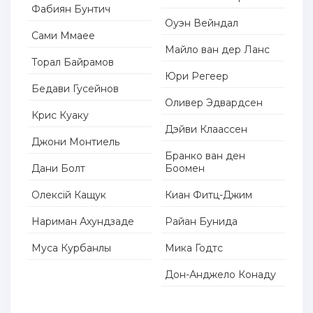
Фабиян Бунтич
Оуэн Вейндал
Сами Ммаее
Майло ван дер Ланс
Торал Байрамов
Юри Регеер
Бедави Гусейнов
Оливер Эдвардсен
Крис Куаку
Дэйви Клаассен
Джони Монтиель
Бранко ван ден
Дани Болт
Боомен
Олексій Кащук
Киан Фитц-Джим
Нариман Ахундзаде
Райан Бунида
Муса Курбанлы
Мика Годтс
Дон-Анджело Конаду