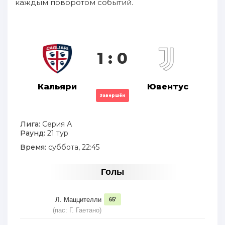
каждым поворотом событий.
1 : 0
Кальяри
Ювентус
Завершён
Лига:
Серия А
Раунд:
21 тур
Время:
суббота, 22:45
Голы
Л. Маццителли
65'
(пас: Г. Гаетано)