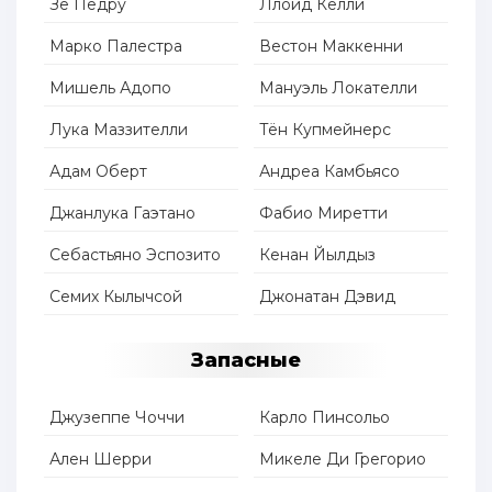
Зе Педру
Ллойд Келли
Марко Палестра
Вестон Маккенни
Мишель Адопо
Мануэль Локателли
Лука Маззителли
Тён Купмейнерс
Адам Оберт
Андреа Камбьясо
Джанлука Гаэтано
Фабио Миретти
Себастьяно Эспозито
Кенан Йылдыз
Семих Кылычсой
Джонатан Дэвид
Запасные
Джузеппе Чоччи
Карло Пинсольо
Ален Шерри
Микеле Ди Грегорио