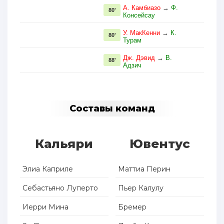
А. Камбиазо
→
Ф.
80'
Консейсау
У. МакКенни
→
К.
80'
Турам
Дж. Дэвид
→
В.
88'
Адзич
Составы команд
Кальяри
Ювентус
Элиа Каприле
Маттиа Перин
Себастьяно Луперто
Пьер Калулу
Иерри Мина
Бремер