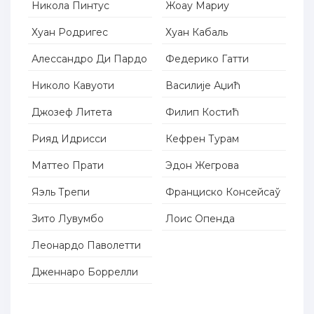
Никола Пинтус
Жоау Мариу
Хуан Родригес
Хуан Кабаль
Алессандро Ди Пардо
Федерико Гатти
Николо Кавуоти
Василије Аџић
Джозеф Литета
Филип Костић
Рияд Идрисси
Кефрен Турам
Маттео Прати
Эдон Жегрова
Яэль Трепи
Франциско Консейсаў
Зито Лувумбо
Лоис Опенда
Леонардо Паволетти
Дженнаро Боррелли