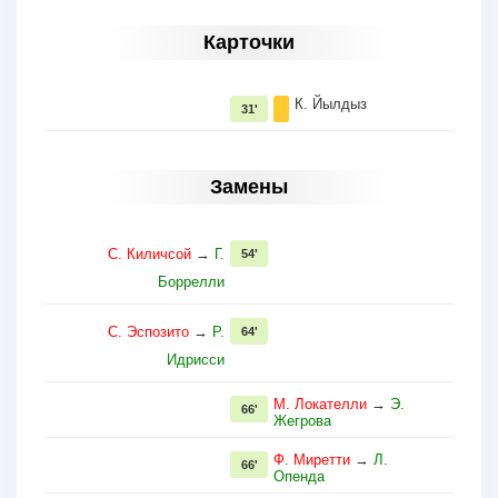
Карточки
К. Йылдыз
31'
Замены
С. Киличсой
→
Г.
54'
Боррелли
С. Эспозито
→
Р.
64'
Идрисси
М. Локателли
→
Э.
66'
Жегрова
Ф. Миретти
→
Л.
66'
Опенда