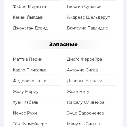
Фабио Миретти
Георгий Судаков
Кенан Йылдыз
Андреас Шельдеруп
Джонатан Дэвид
Вангелис Павлидис
Запасные
Маттиа Перин
Диого Феррейра
Карло Пинсольо
Антонио Силва
Федерико Гатти
Даниэль Банхаки
Жоау Мариу
Жозе Нету
Хуан Кабаль
Гонсалу Оливейра
Йонас Рухи
Энцо Барренечеа
Тён Купмейнерс
Мануэль Сильва