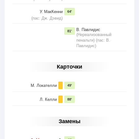
У. МакКенни
64'
(пас: Дж. Дэвид)
В. Павлидис
81'
(Нереализованный
пенальти) (пас: В.
Павлидис)
Карточки
М. Локателли
49'
Л. Келли
88'
Замены