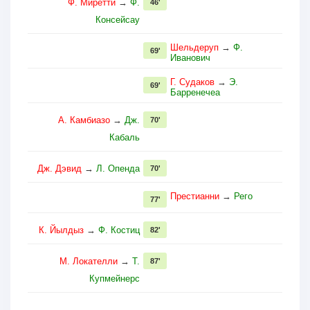
Ф. Миретти
→
Ф.
46'
Консейсау
Шельдеруп
→
Ф.
69'
Иванович
Г. Судаков
→
Э.
69'
Барренечеа
А. Камбиазо
→
Дж.
70'
Кабаль
Дж. Дэвид
→
Л. Опенда
70'
Престианни
→
Рего
77'
К. Йылдыз
→
Ф. Костиц
82'
М. Локателли
→
Т.
87'
Купмейнерс