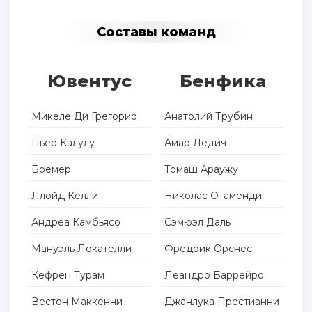
Составы команд
Ювентус
Бенфика
Микеле Ди Грегорио
Анатолий Трубин
Пьер Калулу
Амар Дедич
Бремер
Томаш Араужу
Ллойд Келли
Николас Отаменди
Андреа Камбьясо
Сэмюэл Даль
Мануэль Локателли
Фредрик Орснес
Кефрен Турам
Леандро Баррейро
Вестон Маккенни
Джанлука Престианни