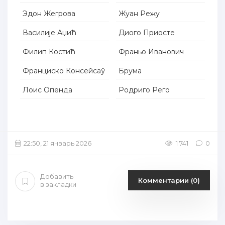
Эдон Жегрова
Жуан Режу
Василије Аџић
Диого Приосте
Филип Костић
Франьо Иванович
Франциско Консейсаў
Брума
Лоис Опенда
Родриго Рего
22:50, 21 январь 2026
1 741
0
Добавить
Комментарии (0)
в закладки