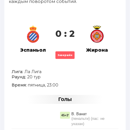
каждым поворотом событий.
0 : 2
Эспаньол
Жирона
Завершён
Лига:
Ла Лига
Раунд:
20 тур
Время:
пятница, 23:00
Голы
В. Ванат
45+3'
(пенальти) (пас: не
указан)