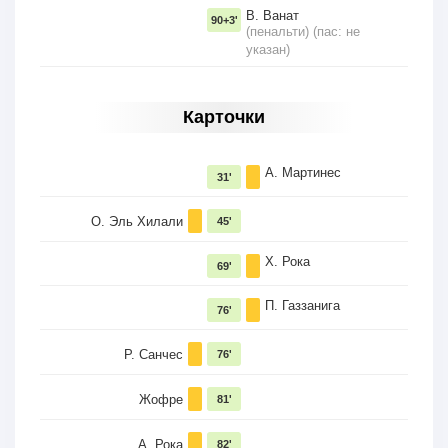
В. Ванат
90+3'
(пенальти) (пас: не
указан)
Карточки
А. Мартинес
31'
О. Эль Хилали
45'
Х. Рока
69'
П. Газзанига
76'
Р. Санчес
76'
Жофре
81'
А. Рока
82'