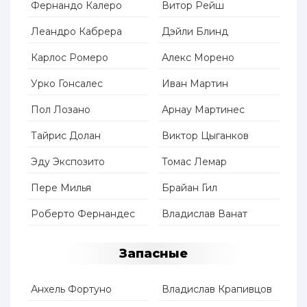
Фернандо Калеро
Витор Рейш
Леандро Кабрера
Дэйли Блинд
Карлос Ромеро
Алекс Морено
Урко Гонсалес
Иван Мартин
Пол Лозано
Арнау Мартинес
Тайрис Долан
Виктор Цыганков
Эду Экспозито
Томас Лемар
Пере Милья
Брайан Гил
Роберто Фернандес
Владислав Ванат
Запасные
Анхель Фортуно
Владислав Крапивцов