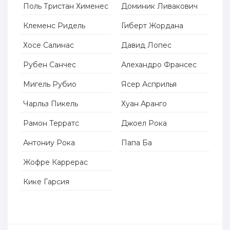
Поль Тристан Хименес
Доминик Ливакович
Клеменс Ридель
Гиберт Жордана
Хосе Салинас
Давид Лопес
Рубен Санчес
Алехандро Франсес
Мигель Рубио
Ясер Асприлья
Чарльз Пикель
Хуан Аранго
Рамон Терратс
Джоел Рока
Антониу Рока
Папа Ба
Жофре Каррерас
Кике Гарсия