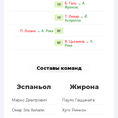
Б. Гиль
→
А.
73'
Фрэнсис
Т. Лемар
→
Й.
73'
Асприлла
П. Лозано
→
А. Рока
81'
В. Цыганков
→
Х.
82'
Рока
Составы команд
Эспаньол
Жирона
Марко Дмитрович
Пауло Гаццанига
Омар Эль Хилали
Хуго Ринкон