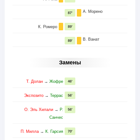
А. Морено
87'
К. Ромеро
89'
В. Ванат
89'
Замены
Т. Долан
→
Жофре
46'
Экспозито
→
Террас
56'
О. Эль Хилали
→
Р.
56'
Санчес
П. Милла
→
К. Гарсия
70'