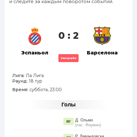
и следите за каждым поворотом событий.
0 : 2
Эспаньол
Барселона
Завершён
Лига:
Ла Лига
Раунд:
18 тур
Время:
суббота, 23:00
Голы
Д. Ольмо
86'
(пас: Фермин)
Р. Левандовски