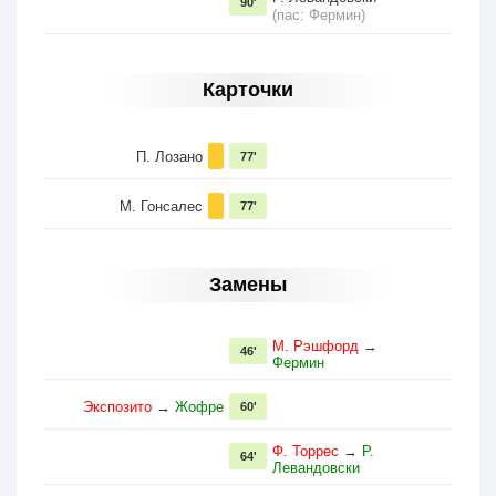
90'
(пас: Фермин)
Карточки
П. Лозано
77'
М. Гонсалес
77'
Замены
М. Рэшфорд
→
46'
Фермин
Экспозито
→
Жофре
60'
Ф. Торрес
→
Р.
64'
Левандовски