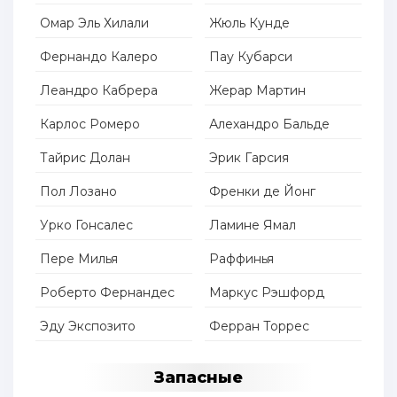
Омар Эль Хилали
Жюль Кунде
Фернандо Калеро
Пау Кубарси
Леандро Кабрера
Жерар Мартин
Карлос Ромеро
Алехандро Бальде
Тайрис Долан
Эрик Гарсия
Пол Лозано
Френки де Йонг
Урко Гонсалес
Ламине Ямал
Пере Милья
Раффинья
Роберто Фернандес
Маркус Рэшфорд
Эду Экспозито
Ферран Торрес
Запасные