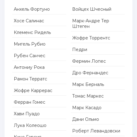
Анхель Фортуно
Войцех Шчесный
Хосе Салинас
Марк-Андре Тер
Штеген
Клеменс Ридель
Жофре Торрентс
Мигель Рубио
Педри
Рубен Санчес
Фермин Лопес
Антониу Рока
Дро Фернандес
Рамон Терратс
Марк Берналь
Жофре Каррерас
Томас Маркес
Ферран Гомес
Марк Касадо
Хави Пуадо
Дани Ольмо
Лука Колеошо
Роберт Левандовски