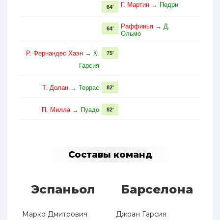
Г. Мартин
→
Педри
64'
Раффинья
→
Д.
64'
Ольмо
Р. Фернандес Хаэн
→
К.
75'
Гарсия
Т. Долан
→
Террас
82'
П. Милла
→
Пуадо
82'
Составы команд
Эспаньол
Барселона
Марко Дмитрович
Джоан Гарсия