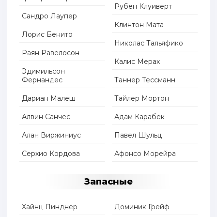
Рубен Клуиверт
Сандро Лаупер
Клинтон Мата
Лорис Бенито
Николас Тальяфико
Раян Равелосон
Калис Мерах
Эдимильсон
Фернандес
Таннер Тессманн
Дариан Малеш
Тайлер Мортон
Алвин Санчес
Адам Карабек
Алан Виржиниус
Павел Шульц
Серхио Кордова
Афонсо Морейра
Запасные
Хайнц Линднер
Доминик Грейф