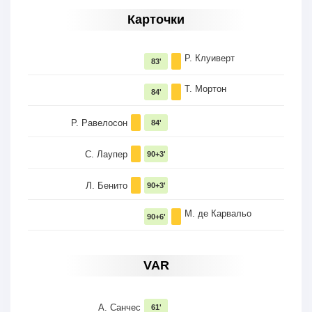
Карточки
Р. Клуиверт
83'
Т. Мортон
84'
Р. Равелосон
84'
С. Лаупер
90+3'
Л. Бенито
90+3'
М. де Карвальо
90+6'
VAR
А. Санчес
61'