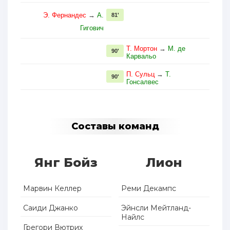
Э. Фернандес
→
А.
81'
Гигович
Т. Мортон
→
М. де
90'
Карвальо
П. Сульц
→
Т.
90'
Гонсалвес
Составы команд
Янг Бойз
Лион
Марвин Келлер
Реми Декампс
Саиди Джанко
Эйнсли Мейтланд-
Найлс
Грегори Вютрих