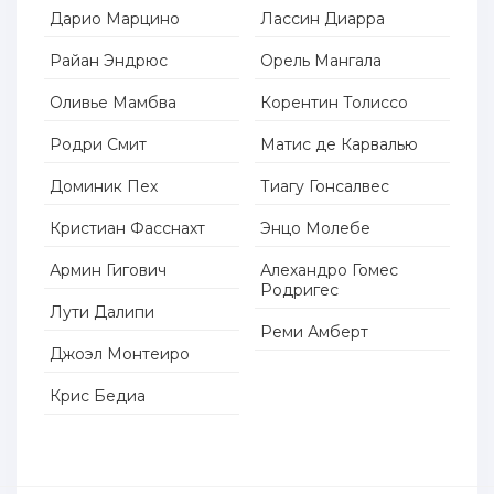
Дарио Марцино
Лассин Диарра
Райан Эндрюс
Орель Мангала
Оливье Мамбва
Корентин Толиссо
Родри Смит
Матис де Карвалью
Доминик Пех
Тиагу Гонсалвес
Кристиан Фасснахт
Энцо Молебе
Армин Гигович
Алехандро Гомес
Родригес
Лути Далипи
Реми Амберт
Джоэл Монтеиро
Крис Бедиа