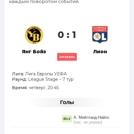
каждым поворотом событий.
0 : 1
Янг Бойз
Лион
Завершён
Лига:
Лига Европы УЕФА
Раунд:
League Stage – 7 тур
Время:
четверг, 20:45
Голы
А. Мейтланд-Найлс
45+1'
(пас: не указан)