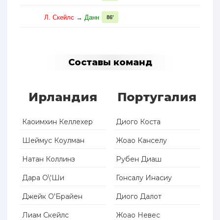
Л. Скейлс
→
Данн
86'
Составы команд
Ирландия
Португалия
Каоимхин Келлехер
Диого Коста
Шеймус Коулман
Жоао Канселу
Натан Коллинз
Рубен Диаш
Дара О\'Ши
Гонсалу Инасиу
Джейк О'Брайен
Диого Далот
Лиам Скейлс
Жоао Невес