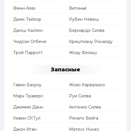
Финн Азаз
Витинья
Джек Тейлор
Рубен Невеш
Джош Каллен
Бернардо Силва
Чидози Огбене
Криштиану Роналду
Трой Парротт
Жоау Фелиш
Запасные
Гавин Базуну
Жоао Карвальюо
Марк Траверс
Руи Силва
Джимми Данн
Антонио Силва
Кевин О\'Тул
Ренато Вейга
Джон Иган
Матеус Нунес