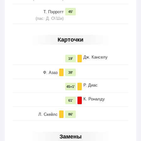
Т. Пэрротт
45'
(пас: Д. О\'Ши)
Карточки
Дж. Канселу
19'
Ф. Азаз
38'
Р. Диас
45+1'
К. Роналду
61'
Л. Скейлс
86'
Замены