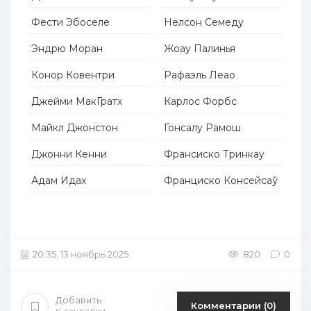
Фести Эбоселе
Нелсон Семеду
Эндрю Моран
Жоау Палинья
Конор Ковентри
Рафаэль Леао
Джейми МакГратх
Карлос Форбс
Майкл Джонстон
Гонсалу Рамош
Джонни Кенни
Франсиско Тринкау
Адам Идах
Франциско Консейсаў
20:35, 13 ноябрь 2025
820
0
Добавить
Комментарии (0)