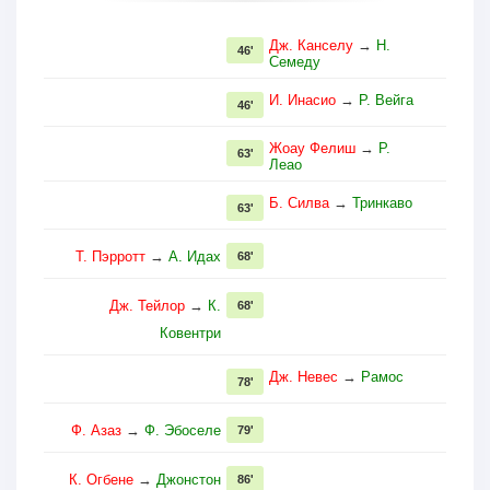
Дж. Канселу
→
Н.
46'
Семеду
И. Инасио
→
Р. Вейга
46'
Жоау Фелиш
→
Р.
63'
Леао
Б. Силва
→
Тринкаво
63'
Т. Пэрротт
→
А. Идах
68'
Дж. Тейлор
→
К.
68'
Ковентри
Дж. Невес
→
Рамос
78'
Ф. Азаз
→
Ф. Эбоселе
79'
К. Огбене
→
Джонстон
86'