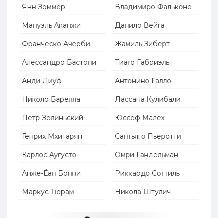
Янн Зоммер
Владимиро Фальконе
Мануэль Аканжи
Данило Вейга
Франческо Ачерби
Жамиль Зиберт
Алессандро Бастони
Тиаго Габриэль
Анди Диуф
Антонино Галло
Николо Барелла
Лассана Кулибали
Пётр Зелиньский
Юссеф Малех
Генрих Мхитарян
Сантьяго Пьеротти
Карлос Аугусто
Омри Гандельман
Анже-Ёан Бонни
Риккардо Соттиль
Маркус Тюрам
Никола Штулич