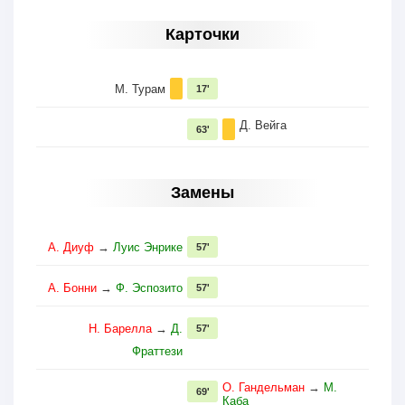
Карточки
М. Турам
17'
Д. Вейга
63'
Замены
А. Диуф
→
Луис Энрике
57'
А. Бонни
→
Ф. Эспозито
57'
Н. Барелла
→
Д.
57'
Фраттези
О. Гандельман
→
М.
69'
Каба