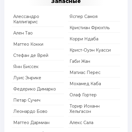
Запасные
Алессандро
Яспер Самоя
Каллигарис
Кристиан Фрюхтль
Ален Тао
Корри Ндаба
Маттео Кокки
Крист-Оуэн Куасси
Стефан де Врей
Габи Жан
Янн Биссек
Матиас Перес
Луис Энрике
Мохамед Каба
Федерико Димарко
Олаф Гортер
Петар Сучич
Торир Иоханн
Леонардо Бово
Хельгасон
Маттео Дармиан
Алекс Сала