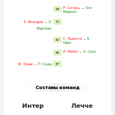
Р. Соттиль
→
Тете
69'
Моренте
Х. Мхитарян
→
Л.
72'
Мартинес
С. Пьеротти
→
К.
82'
Ндри
И. Малех
→
А. Сала
86'
М. Турам
→
П. Суциц
87'
Составы команд
Интер
Лечче