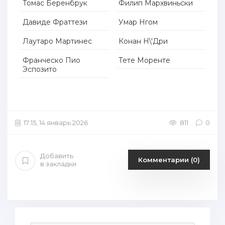
Томас Беренбрук
Филип Мархвиньски
Давиде Фраттези
Умар Нгом
Лаутаро Мартинес
Конан Н\'Дри
Франческо Пио
Тете Моренте
Эспозито
17:15, 14 январь 2026
811
0
Добавить
Комментарии (0)
в закладки