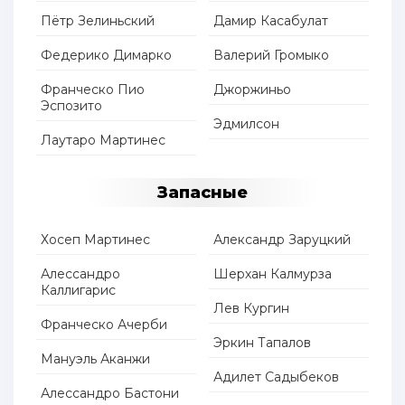
Пётр Зелиньский
Дамир Касабулат
Федерико Димарко
Валерий Громыко
Франческо Пио
Джоржиньо
Эспозито
Эдмилсон
Лаутаро Мартинес
Запасные
Хосеп Мартинес
Александр Заруцкий
Алессандро
Шерхан Калмурза
Каллигарис
Лев Кургин
Франческо Ачерби
Эркин Тапалов
Мануэль Аканжи
Адилет Садыбеков
Алессандро Бастони