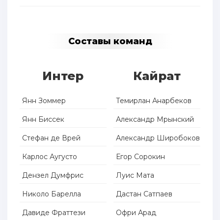
Составы команд
Интер
Кайрат
Янн Зоммер
Темирлан Анарбеков
Янн Биссек
Александр Мрынский
Стефан де Врей
Александр Широбоков
Карлос Аугусто
Егор Сорокин
Дензел Думфрис
Луис Мата
Николо Барелла
Дастан Сатпаев
Давиде Фраттези
Офри Арад