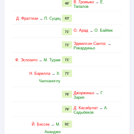
В. Громыко
→
Е.
46'
Тапалов
Д. Фраттези
→
П. Суциц
63'
О. Арад
→
О. Байбек
71'
Эдмилсон Сантос
→
71'
Рикардиньо
Ф. Эспозито
→
М. Турам
71'
Н. Барелла
→
Х.
71'
Чалханоглу
Джоржиньо
→
Г.
76'
Зария
Д. Касабулат
→
А.
76'
Садыбеков
Й. Биссек
→
М.
81'
Аканджи