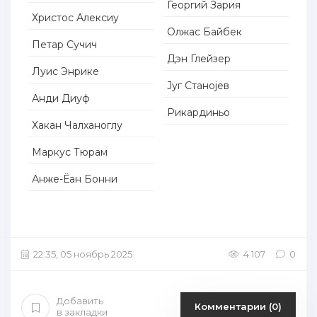
Георгий Зария
Христос Алексиу
Олжас Байбек
Петар Сучич
Дэн Глейзер
Луис Энрике
Југ Станојев
Анди Диуф
Рикардиньо
Хакан Чалханоглу
Маркус Тюрам
Анже-Ёан Бонни
22:35, 05 ноябрь 2025
4 107
0
Добавить
Комментарии (0)
в закладки