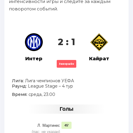
интенсивности игры и следите за каждым
поворотом событий.
2 : 1
Интер
Кайрат
Завершён
Лига:
Лига чемпионов УЕФА
Раунд:
League Stage – 4 тур
Время:
среда, 23:00
Голы
Л. Мартинес
45'
(пас: не указан)