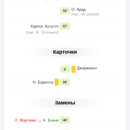
О. Арад
55'
(пас: не указан)
Карлос Аугусто
67'
(пас: Ф. Эспозито)
Карточки
Джоржиньо
6'
Н. Барелла
58'
Замены
Л. Мартинес
→
А. Бонни
46'